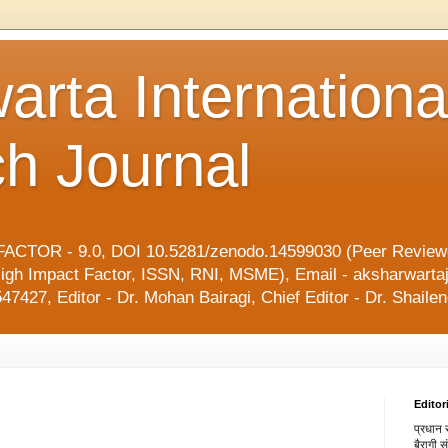
arta Internationa
h Journal
ACTOR - 9.0, DOI 10.5281/zenodo.14599030 (Peer Reviewe
l, High Impact Factor, ISSN, RNI, MSME), Email - aksharwart
47427, Editor - Dr. Mohan Bairagi, Chief Editor - Dr. Shai
Editor
प्रधान स
बैरागी 