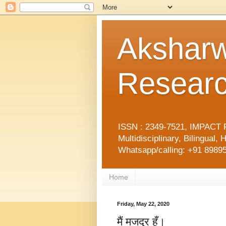
Aksharw
Researc
ISSN : 2349-7521, IMPACT F
Multidisciplinary, Bilingua
Whatsapp/calling: +91 89895
Home
Friday, May 22, 2020
मैं मजदूर हूँ।