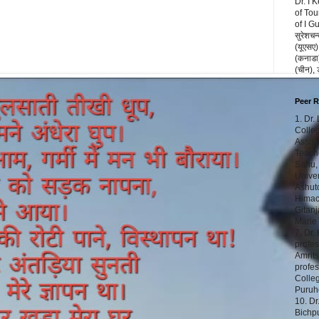
Dr. I 
of Tou
of I G
सुरेशचन्
(यूएसए),
(कनाडा) 
(चीन),
Peer 
1. Dr.
Colleg
Assist
Teache
Sahu,
Univer
Ashuto
Himach
Gitanj
Marie
7. Dr.
profes
Amrits
profe
Colleg
Puruho
10. Dr
Bichp