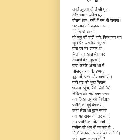
तपती,झुलसाती तीखी धूप,
और सामने अंधेरा घुप।
बौराये आम, गर्मी में मन भी बौराया।
घर जाने को सड़क नापना,
मेरे हिस्से आया।
दो जून की रोटी पाने, विस्थापन था!
भूखे पेट अंतड़िया सुनती
पास जो मेरे ज्ञापन था।
मिलों पार खड़ा मेरा घर
आवाजे देता मुझको,
वादा करके आया था मैं,
चोखट,दरवाजों, छप्पर,
बूढ़ी माँ, पत्नी और बच्चों से।
पापी पेट की भूख मिटाने
भेजता रहूंगा, पैसे, जैसे-तैसे
लेकिन अब नही काम बनता
क्या लिखा तूने ओ नियंता?
पसीने की बूंदे बेचकर...
कमा लेता था कुछ रुपया
क्या यह समय की त्रासदी,
अब पसीने का मोल नहीं..!
पसीना तो अब भी बह रहा है...
मिलों सड़क नाप कर घर जाने में।
क्यों, इतना मजबूर हूँ..?