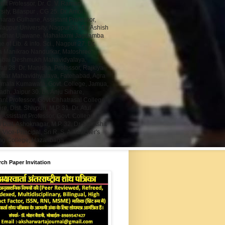
ant Professor, Dr. C. V. Raman
sity, Bilaspur , CG 25. Dr. Amol
arao Gulhane, Assistant Professor,
agpur University, Nagpur 26. Dr. Ashish
dhar Ujawane, Mahalaxmi Jagdamba
e of Lib. & info. Sci., Nagpur 27. Dr.
 Manikrao Nandurkar, Matoshree
abai Deshmukh Mahavidyalaya,
ti 28. Dr. Manisha, Professor, Rajkiya
ottar Mahavidhyalaya, Fatehabad, Agra
irmala Kumawata, Govt. College, Jamua,
h, Jaipur 30. Dr. Anju Sihare,
ant Professor, Govt.Chhatrasal College
re, Dist. Shivpuri, M.P. 31. Dr. Atul
 Assistant Professor, Govt. College,
 Dist. Ashoknagar, M.P. 32. Dr. Parikshit
 Vice-Principal, Sri R. S. A. Teacher's
ing College, Hazaribagh
ch Paper Invitation