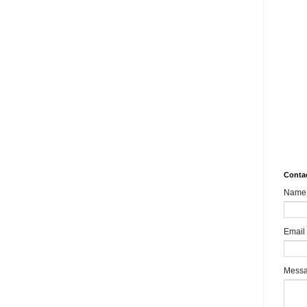
10.
Rev
Mult
Impa
MSM
aks
What
8989
Bair
Sha
Conta
Name
Email
Mess