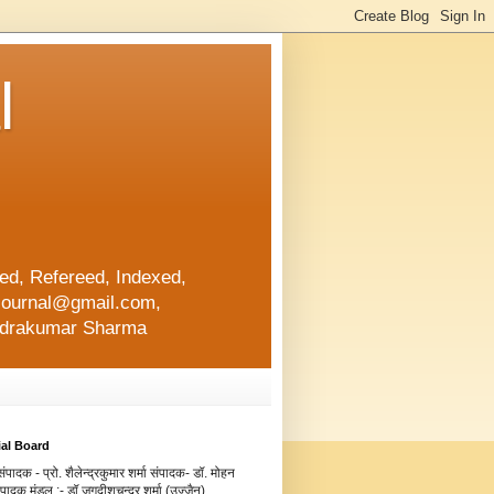
l
d, Refereed, Indexed,
ajournal@gmail.com,
lendrakumar Sharma
ial Board
ंपादक - प्रो. शैलेन्द्रकुमार शर्मा संपादक- डॉ. मोहन
संपादक मंडल :- डॉ.जगदीशचन्द्र शर्मा (उज्जैन)