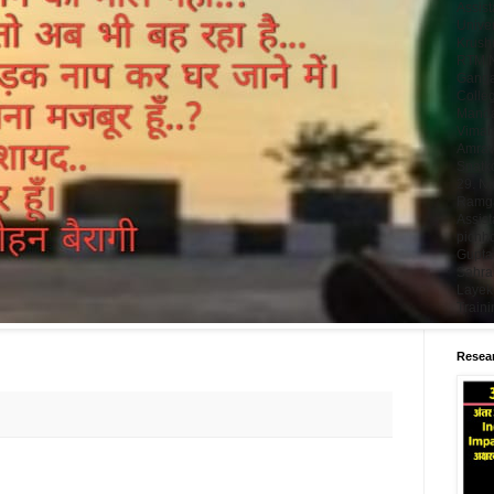
Assist
Univer
Krushn
RTM N
Ganga
Colleg
Manda
Vimal
Amrava
Snatk
29. N
Ramgad
Assist
pichho
Gupta,
Sahrai
Layek,
Train
Resear