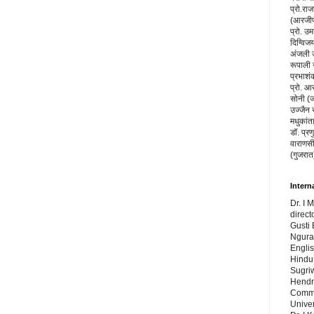
प्रो.रा
(आरजीपी
प्रो. उम
दिग्विज
अंजली उप
रूपाली 
प्रभाशंक
प्रो. आ
सोनी (ज
उज्जैन 
मधुकांत
डॉ. प्रण
वाराणसी
(गुजरात
Intern
Dr. I 
direct
Gusti 
Ngura
Engli
Hindu 
Sugri
Hendr
Commu
Univer