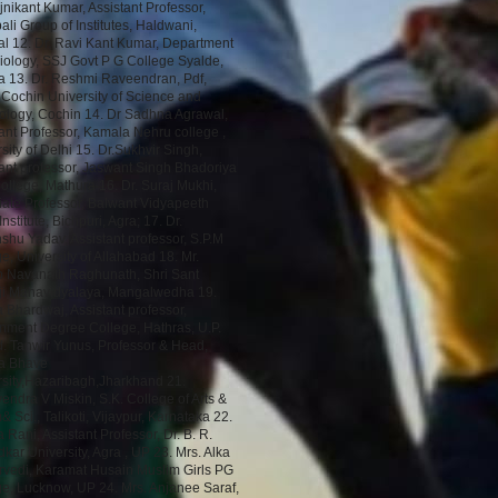
jnikant Kumar, Assistant Professor,
li Group of Institutes, Haldwani,
al 12. Dr. Ravi Kant Kumar, Department
iology, SSJ Govt P G College Syalde,
a 13. Dr. Reshmi Raveendran, Pdf,
 Cochin University of Science and
ology, Cochin 14. Dr Sadhna Agrawal,
ant Professor, Kamala Nehru college ,
sity of Delhi 15. Dr.Sukhvir Singh,
ant professor, Jaswant Singh Bhadoriya
llege, Mathura 16. Dr. Suraj Mukhi,
iate Professor, Balwant Vidyapeeth
Institute, Bichpuri, Agra; 17. Dr.
hu Yadav, Assistant professor, S.P.M
e, University of Allahabad 18. Mr.
p Navanath Raghunath, Shri Sant
i Mahavidyalaya, Mangalwedha 19.
Bhardwaj, Assistant professor,
nment Degree College, Hathras, U.P.
. Tanwir Yunus, Professor & Head,
a Bhave
rsity,Hazaribagh,Jharkhand 21.
ndra V Miskin, S.K. College of Arts &
Sci., Talikoti, Vijaypur, Karnataka 22.
 Rani, Assistant Professor, Dr. B. R.
ar University, Agra , UP 23. Mrs. Alka
rvedi, Karamat Husain Muslim Girls PG
e, Lucknow, UP 24. Mrs. Anjanee Saraf,