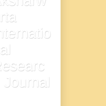
ksharw
rta
nternatio
al
esearc
 Journal
N : 2349-7521, IMPACT
TOR - 9.0, DOI