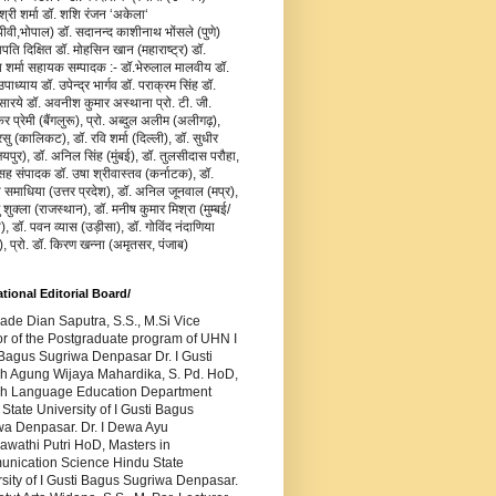
जश्री शर्मा डॉ. शशि रंजन ‘अकेला‘
वी,भोपाल) डॉ. सदानन्द काशीनाथ भोंसले (पुणे)
ापति दिक्षित डॉ. मोहसिन खान (महाराष्ट्र) डॉ.
य शर्मा सहायक सम्पादक :- डॉ.भेरुलाल मालवीय डॉ.
ाध्याय डॉ. उपेन्द्र भार्गव डॉ. पराक्रम सिंह डॉ.
सारये डॉ. अवनीश कुमार अस्थाना प्रो. टी. जी.
र प्रेमी (बैंगलुरू), प्रो. अब्दुल अलीम (अलीगढ़),
रसु (कालिकट), डॉ. रवि शर्मा (दिल्ली), डॉ. सुधीर
यपुर), डॉ. अनिल सिंह (मुंबई), डॉ. तुलसीदास परौहा,
सह संपादक डॉ. उषा श्रीवास्तव (कर्नाटक), डॉ.
ा समाधिया (उत्तर प्रदेश), डॉ. अनिल जूनवाल (मप्र),
ु शुक्ला (राजस्थान), डॉ. मनीष कुमार मिश्रा (मुम्बई/
), डॉ. पवन व्यास (उड़ीसा), डॉ. गोविंद नंदाणिया
), प्रो. डॉ. किरण खन्ना (अमृतसर, पंजाब)
ational Editorial Board/
Made Dian Saputra, S.S., M.Si Vice
or of the Postgraduate program of UHN I
Bagus Sugriwa Denpasar Dr. I Gusti
h Agung Wijaya Mahardika, S. Pd. HoD,
sh Language Education Department
State University of I Gusti Bagus
wa Denpasar. Dr. I Dewa Ayu
awathi Putri HoD, Masters in
nication Science Hindu State
sity of I Gusti Bagus Sugriwa Denpasar.