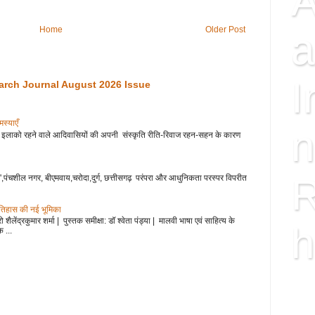
A
Home
Older Post
a
I
arch Journal August 2026 Issue
 एवं समस्याएँ
n
हाड़ी इलाको रहने वाले आदिवासियों की अपनी संस्कृति रीति-रिवाज रहन-सहन के कारण
R
',पंचशील नगर, बीएमवाय,चरोदा,दुर्ग, छत्तीसगढ़ परंपरा और आधुनिकता परस्पर विपरीत
इतिहास की नई भूमिका
शैलेंद्रकुमार शर्मा | पुस्तक समीक्षा: डॉ श्वेता पंड्या | मालवी भाषा एवं साहित्य के
h
 ...
ISS
FAC