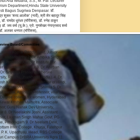
Ketut Arta Widana, S.S., M. Par. Lecturer
rism Department,Hindu State University
usti Bagus Sugriwa Denpasar. डॉ.
द्र शुक्ल ‘शरद आलोक’ (नार्वे), श्री शेर बहादुर सिंह
 डॉ. रामदेव धुरंधर (मॉरीशस), डॉ. स्नेह ठाकुर
डॉ. जय वर्मा (यू.के.), प्रो. गुणशेखर गंगाप्रसाद शर्मा
 डॉ. अलका धनपत (मॉरीशस),
Review Board/Committee
 Lakkidi Komar Reddy, Govt. Junior
e, Hasanparthy 2. Dr. Ambika Singh,
ant Professor,Kanpur Institute For
r Education, Kanpur 3. Dr. Anirban
 Dr. Shyama Prasad Mukherjee
sity, Ranchi, Jharkhand (India). 4. Dr.
sh Kumar, Assistant Professor of Hindi,
al Pradesh University, Shimla 5. Dr.
ali Nayak, Assistant Professor, villa
 Degree college for women, Hyderabad
 Kewal Krishan Malhotra, Associate
sor, Guru Nanak Dev University,
ar 8. Dr Neelakshi Joshi, Assistant
ssor, Laxman Singh Mahar Govt. PG
e, Pithoragarh 9. Dr Neelam Devi,
ttam Inter College, Khurja, Fatehpur
. P. K. Upadhyay, Head, RBS College
uri Campus DrBRA University Agra 11.