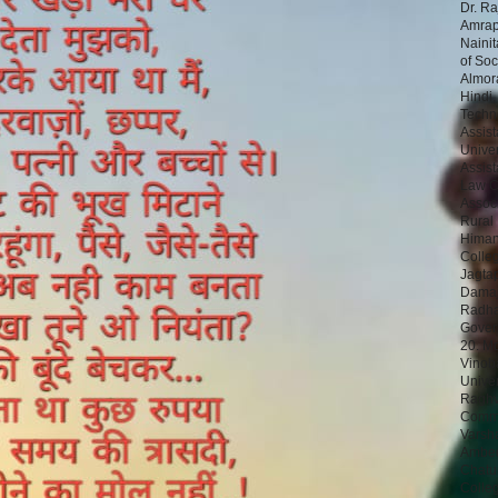
Dr. Ra
Amrapa
Nainit
of Soc
Almor
Hindi,
Techn
Assist
Univer
Assist
Law Co
Assoc
Rural 
Himans
Colleg
Jagta
Damaj
Radha 
Gover
20. Md
Vinob
Unive
Raghve
Comm& 
Varsha
Ambedk
Chatu
Colleg