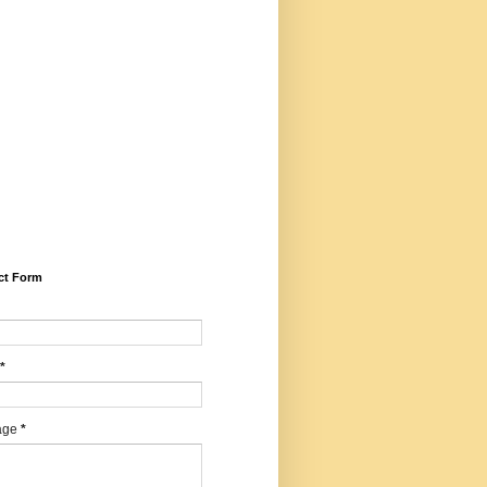
5281/zenodo.14599030 (Peer
iewed, Refereed, Indexed,
idisciplinary, Bilingual, High
ct Factor, ISSN, RNI,
E), Email -
harwartajournal@gmail.com,
sapp/calling: +91
547427, Editor - Dr. Mohan
agi, Chief Editor - Dr.
ilendrakumar Sharma
ct Form
*
age
*