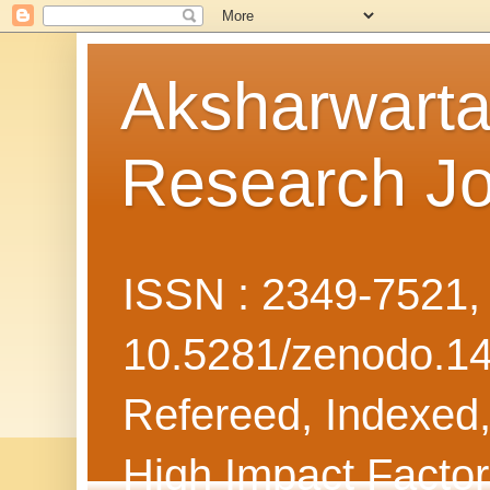
Aksharwarta 
Research Jo
ISSN : 2349-7521
10.5281/zenodo.1
Refereed, Indexed, 
High Impact Facto