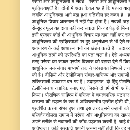
परंपरा और आधुनिकता में संबंध - परंपरा और आधुनिकता मे
प्रक्रियाएॅं है। दोनों में अंतर केवल यह है कि परंपरा या
जबकि आधुनिकता आगे बढ़ा हुआ गतिशील हर कदम है। हजारी प
आधुनिक विचार आसमान में नहीं पैदा होता है। सबकी जड़ प
से-सुंदर फूल यह दावा नहीं कर सकता कि वह पेड़ से भि
इसी प्रकार कोई भी आधुनिक विचार यह दावा नहीं कर सक
आधुनिकता की प्रक्रियाओं पर हुए अनुसंधान से भी ऐसे त
अवधारण के कई आधार-वाक्यों का खंडन करते हैं। उदाहरण 
आधुनिक तत्वों की उपस्थिति का पता चला है। ऐसे अध्ययन 
तरह परंपरा का सफल प्रयोग विकास को बढ़ावा देने में 
आधुनिक जन-संचार माध्यमों तक ने परंपरागत मिथकों तथा मू
की है। वीडियो और टेलीविजन संचार-वाणिज्य और समाजों क
शक्तिशाली उपकरण बन गए हैं। उदाहरणत: दो हिंदु पौराण
टेलीविजन धारावाहिक बनाए गए, जिसने दो वर्ष से भी अध
किया। पौराणिक साहित्य में वणिज़्त वे चमत्कारिक घटनाएॅं
कल्पना की उड़ान के रूप में अविश्वसनीय प्रतीत होती थी, उन
प्रदर्शित करना संभव हुआ तथा इस तरह इसने कहानी को
परिवर्तनशीलता समाज में परंपरा और आधुनिकता का सहअस्त
अपने तरीके से नवागतों की जॉंच-पड़ताल करती है, चाहे वे
अविष्कृत। कोई संस्कृति अपनी अनम्य नहीं होती कि वह 