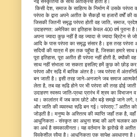
नई संस्कृतियों के साथ अंतक्रिया होता है।
किसी देश, समाज के साहित्य के निर्माण में उसके परंपरा क
परंपरा के द्वारा अपने अतीत के सैकड़ों या हजारों वर्षों की 
जिसकी जितनी समृद्ध परंपरा होती वह जाति, समाज, प्रदेश
उदाहरणत: अमेरिका का इतिहास केवल 400 वर्ष पुराना है
अपना ज्यादा कुछ नहीं है वह ज्यादा से ज्यादा ब्रिटेन से
आदि के पास परंपरा का समृद्ध संसार है। इस तरह परंपरा
सदियों की यात्रा में हम तक पहॅुचा है, जिसका हमारे साथ ह
पूरा इतिहास, पूरा अतीत ही परंपरा नहीं होती है, क्योंकी 
साथ नहीं संभाला जा सकता इसलिए हमें कुछ को छोड़ कर म
परंपरा और रूढि़ में बारिक अंतर है। जब परंपरा में अंतरनि
बन जाती है। इसी तरह जाने-अनजाने जब समाज आत्मकेन्द्र
लेता है, तब वह रूढि़ होने पर भी परंपरा की तरह ढोई जाती 
उदाहरण स्वरूप जाति-प्रथा प्रारंभ में श्रम का विभाजन व
था। कालांतर में जब काम छोटे और बड़े समझे जाने लगे
और जाति की व्यवस्था रूढि़ बन गई। परंपराएॅं अतीत को 
जोड़ती है। मनुष्य के अस्तित्व की व्याप्ति जहॉं तक है, वह
आधुनिकता - संस्कृत का अधुना शब्द की आगे चलकर आध
का अर्थ है समकालीनता। यह वर्तमान के झरोखे से अतीत 
विवकेशील रवैया है। आधुनिकता एक सापेक्ष अवधारणा है। पु