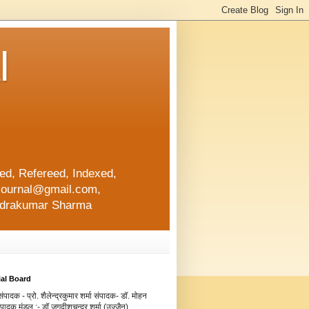
l
d, Refereed, Indexed,
ajournal@gmail.com,
lendrakumar Sharma
ial Board
ंपादक - प्रो. शैलेन्द्रकुमार शर्मा संपादक- डॉ. मोहन
संपादक मंडल :- डॉ.जगदीशचन्द्र शर्मा (उज्जैन)