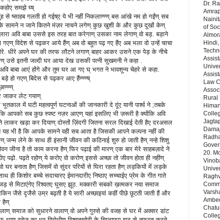
Dr. Ra
 कहोए समझे घ्ष्
Amrapa
 से ष्साहब गलती हो गईष्ए ये भी नहीं निकलाण्ण्ण् बस आंखे नम हो गईंण् सब
Nainit
 सामने न जाने कितने मंज़र नाचने लगेण् कुछ खुशी के और कुछ दुखों केण्
of Soc
ारा अवि बाबा उससे इस तरह बात करेगाण् उसका नाम लेगाण् वो बड़. बड़ाने
Almor
 गएण् विदेश से पढ़कर आये हैंण् अब वो बहुत पढ़ गए हैंए अब भला वो उन्हें चाचा
Hindi,
Techn
ण् वो धीरे. धीरे अपने घर की तरफ लौटने लगाण् बाहर आकर उसने एक पेड़ के नीचे
Assist
ाण् उसे इतनी जल्दी घर आया देख उसकी पत्नी सुखमनी ने कहा .
Univer
ो अवि बाबा आएं होंगे और तुम घर आ गए घ् भगत ने भावशून्य चेहरे से कहा.
Assist
़े हो गएण् बिदेस से पढ़कर आए हैंण्ण्ण्ष्
Law Co
ाण्ण्ण्
Assoc
दर जाकर लेट गयाण्
Rural 
भूतकाल में घटी महत्वपूर्ण घटनाओं की जानकारी दे दूंए यानी पार्श्व ने ;तबके
Himans
 ताकि आपको सब कुछ स्पष्ट नज़र आएण् यहां इसलिए भी ज़रूरी है क्योंकि अवि
Colleg
Jagta
ने लाकर खड़ा कर दियाण् दोस्तों ज़िंदगी जितना सरल दिखाई देती हैए दरअसल
Damaj
त यह भी है कि आपके सामने वही सब आता है जिसकी आपने कल्पना नहीं की
Radha 
ण् जन्म लेने के साथ ही इंसानी जीवन की कठिनाई शुरु हो जाती हैण् नन्हे शिशु
Gover
वन जीना है तो काम करना हैण् फिर पढ़ाई की मारण् एक बार मेरे साहबज़ादे ने
20. Md
़ोए पढ़ो. पढ़ते रहोण् ये करोए वो करोण् इससे अच्छा तो जीवन होता ही नहींण्
Vinob
ो घर बनाता हैण् जिसमें वो सुंदर परियों से घिरा रहता हैण् लड़कियों में लड़के
Unive
साथ ही किशोर बच्चे सदाचारए ईमानदारीए निष्ठाए सच्चाईए प्रेम के गीत गाते
Raghve
ो जड़ से मिटाएंगेए रिश्वतए घूसए झूठ. मक्कारी सबको ख़त्मकर नया समाज
Comm& 
Varsha
किन जैसे दृजैसे उम्र बढ़ती है ये सारी अच्छाइयां कहीं पीछे छूटती जाती हैं और
Ambedk
हैण्
Chatu
ाण् समाज को सुधारने वालाण् वो अपने गुस्से की वजह से घर में अक्सर डांट
Colleg
फ़ थाण् दहेज का धुर विरोधीण् रिश्वतखोरी के खिलाफए झूठ से नफ़रत करने