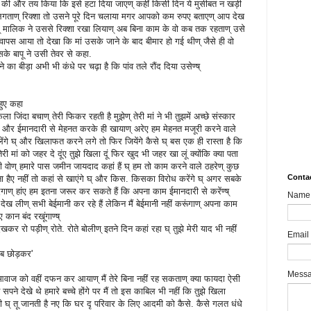
10.
त की और तय किया कि इसे हटा दिया जाएण् कहीं किसी दिन ये मुसीबत न खड़ी
Rev
गताण् रिक्शा तो उसने पूरे दिन चलाया मगर आपको कम रुपए बताएण् आप देख
् मालिक ने उससे रिक्शा रखा लियाण् अब बिना काम के वो कब तक रहताण् उसे
Mult
वापस आया तो देखा कि मां उसके जाने के बाद बीमार हो गई थीण् जैसे ही वो
Impa
सके बापू ने उसी तेवर से कहा.
MSM
े का बीड़ा अभी भी कंधे पर चढ़ा है कि पांव तले रौंद दिया उसेण्ष्
aks
What
 हुए कहा
8989
ें अकेला जिंदा बचाण् तेरी फिकर रहती है मुझेण् तेरी मां ने भी तुझमें अच्छे संस्कार
Bair
्चाई और ईमानदारी से मेहनत करके ही खायाण् अरेए हम मेहनत मजूरी करने वाले
ंगे घ् और खिलाफत करने लगे तो फिर जियेंगे कैसे घ् बस एक ही रास्ता है कि
Sha
री मां को जहर दे दूंए तुझे खिला दूं फिर खुद भी जहर खा लूं क्योंकि क्या पता
ी वोण् हमारे पास जमीन जायदाद कहां हैं घ् हम तो काम करने वाले ठहरेण् कुछ
Conta
जाना हैए नहीं तो कहां से खाएंगे घ् और किस. किसका विरोध करेंगे घ् अगर सबके
 देगाण् हांए हम इतना जरूर कर सकते हैं कि अपना काम ईमानदारी से करेंण्ष्
Name
या देख लीण् सभी बेईमानी कर रहे हैं लेकिन मैं बेईमानी नहीं करूंगाण् अपना काम
ए कान बंद रखूंगाण्ष्
र रो पड़ीण् रोते. रोते बोलीण् इतने दिन कहां रहा घ् तुझे मेरी याद भी नहीं
Email
ब छोड़कर'
Mess
वाज को वहीं दफन कर आयाण् मैं तेरे बिना नहीं रह सकताण् क्या फायदा ऐसी
 सपने देखे थे हमारे बच्चे होंगे पर मैं तो इस काबिल भी नहीं कि तुझे खिला
री घ् तू जानती है नए कि घर दृ परिवार के लिए आदमी को कैसे. कैसे गलत धंधे