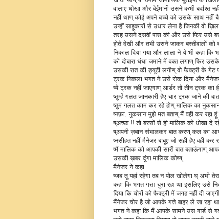
वालाए धोखा और बेईमानी उसने कभी बर्दाश्त नहीं
नहीं थाण् कोई अपने बच्चे को उसके साथ नहीं ब
उन्हीं साहूकारों से उधार लेना है जिनकी वो 
तरह उसने दसवीं पास की और उसे फिर उसे बस्त
होते देखी और तभी उसने जाकर बस्तीवालों को ब
निकाल दिया गया और लाला ने ये भी कहा कि भगत
को दोबारा धंधा जमाने में वक्त लगाण् फिर उसके 
उसकी रात की ड्यूटी लगीण् वो फैक्ट्री के गेट प
ट्रक निकला भगत ने उसे रोक दिया और मैनेज
ष्ये ट्रक नहीं जाएगाण् आर्डर तो तीन ट्रक का ही 
ष्तुम्हें गलत जानकारी हैए चार ट्रक जाने की ब
ष्तुम गलत काम कर रहे होण् मालिक का नुकसान 
ष्नफ़ा. नुकसान मुझे मत बताण् मैं वही कर रहा हू
ष्अच्छा !! तो बरसों से ही मालिक को धोखा दे रह
ष्अपनी ज़बान संभालकर बात करण् कल का आया छ
ष्नसीहत नहीं मैनेजर बाबूए जो सही हैए वही कर 
ष्मैं मालिक को आपकी सारी बात बताऊंगाण् आ
उसकी ख़बर दूंगा मालिक कोष्ण्
मैनेजर ने कहा
ष्जब तू यहां रहेगा तब न पोल खोलेगा घ् अभी तेर
कहा कि भगत गत्ता चुरा रहा था इसलिए उसे निक
दिया कि चोरों को फैक्ट्री में जगह नहीं दी जाए
मैंनेजर चोर है जो आपके गत्ते बाहर ले जा रहा थ
भगत ने कहा कि मैं आपके सामने उस गार्ड से ग