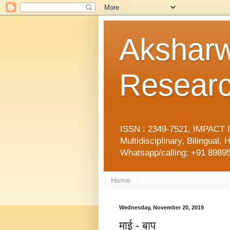
Aksharw
Researc
ISSN : 2349-7521, IMPACT F
Multidisciplinary, Bilingua
Whatsapp/calling: +91 89895
Home
Wednesday, November 20, 2019
माई - बाप