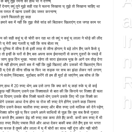
A
 बापू तुझे रमनी का हाथ भी न देंगेण्ष्
 देनाण् क्यूं तूने मुझे सही राह पे चलना सिखाया घ् तुझे तो सिखाना चाहिए था
 पत्तल में खाना उसमें छेद जरूर करनाण्ष्
a
 उसने चिल्लाते हुए कहा
् हमारे बस में नहीं कि तुझ जैसे सांड को बिठाकर खिलाएंण् दस जगह काम पर
I
ाम को सही कहूं घ् वो चोरी कर रहा था तो क्यूं न कहूं घ् लाला ने घोड़े की लीद
 घ् मेरी क्या गलती घ् यही कि सच बोला घ्ष्
दुनिया में जीना है तो इसी तरह से जीना होगाण् ये बड़े लोग हैंण् जाने कैसे दृ
n
 तो इन्हीं के घरों से हैण् बस अपना काम ईमानदारी से करण् दूसरों के पचड़े में
ण् कुछ दिन भूखा. प्यासा रहेगा तो सारा इंकलाब भूख के आगे दम तोड़ देगा
 नहीं होगाण् हमारे बस में नहीं कि तुझे खिलाएं और उसको भी खिलाएंण् फिर
े. बुड्ढी घ् ऐसे ही जीना सीख या फिर जा सड़क पर सच का झंडा लेकर नारे लगाण्
R
ालेण् जिंदाबाद. मुर्दाबाद करेंगे तो हम ही मुर्दा हो जाएंगेण् अब सोच ले कि
 हाथ में 20 रुपए थेण् अब उसे लगा कि क्या करे घ् कहां रुके घ् वो कई
छ नहीं मिलाण् उसने एक रिक्शावाले से बात की कि किराये पर रिक्शा ही चला
h
िलवा दियाण् उसके बीस रिक्शे चलते थेण् उसने उसके लिए भी एक रिक्शे का
 उसका आधा देना होगा या रोज सौ रुपए देने होंगेण् उसने कहा जितना
ले दिन उसने केवल चालीस रुपए कमाए और बीस रुपए उसे मालिक को देने पड़ेण्
िक्शा कौन पूछे घ् फिर उसने अपने साथियों से पूछा कि तुम सब कैसे गुजारा
हनत करते हैंण् अक्सर डेढ़ सौ रुपए तक कमा लेते हैंए कभी. कभी कम रुपए में भी
ISS
ि साठ रुपए मिलेए पचास मिले और आधा देकर बाकी बचा लेते हैंण् इस पर भगत
FAC
 फरक है तुममे और लाला में घ् मैं चोरों का साथ नहीं दूंगा और नही चोरी