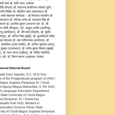
जश्री शर्मा डॉ. शशि रंजन ‘अकेला‘
वी,भोपाल) डॉ. सदानन्द काशीनाथ भोंसले (पुणे)
ापति दिक्षित डॉ. मोहसिन खान (महाराष्ट्र) डॉ.
य शर्मा सहायक सम्पादक :- डॉ.भेरुलाल मालवीय डॉ.
ाध्याय डॉ. उपेन्द्र भार्गव डॉ. पराक्रम सिंह डॉ.
सारये डॉ. अवनीश कुमार अस्थाना प्रो. टी. जी.
र प्रेमी (बैंगलुरू), प्रो. अब्दुल अलीम (अलीगढ़),
रसु (कालिकट), डॉ. रवि शर्मा (दिल्ली), डॉ. सुधीर
यपुर), डॉ. अनिल सिंह (मुंबई), डॉ. तुलसीदास परौहा,
सह संपादक डॉ. उषा श्रीवास्तव (कर्नाटक), डॉ.
ा समाधिया (उत्तर प्रदेश), डॉ. अनिल जूनवाल (मप्र),
ु शुक्ला (राजस्थान), डॉ. मनीष कुमार मिश्रा (मुम्बई/
), डॉ. पवन व्यास (उड़ीसा), डॉ. गोविंद नंदाणिया
), प्रो. डॉ. किरण खन्ना (अमृतसर, पंजाब)
ational Editorial Board/
Made Dian Saputra, S.S., M.Si Vice
or of the Postgraduate program of UHN I
Bagus Sugriwa Denpasar Dr. I Gusti
h Agung Wijaya Mahardika, S. Pd. HoD,
sh Language Education Department
State University of I Gusti Bagus
wa Denpasar. Dr. I Dewa Ayu
awathi Putri HoD, Masters in
nication Science Hindu State
sity of I Gusti Bagus Sugriwa Denpasar.