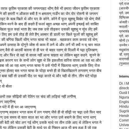
प्रो.रा
र तरफ कृतिम प्रकाश की जगमगाहट थीण् वैसे भी हमारा जीवन कृतिम प्रकाश
(आरजीपी
प्रो. उम
कने की हमारी न औकात बची है न क्षमताण् गार्डेन का पोर.पोर रोशनी से जगमग
दिग्विज
ट के बल्ब खिले थे और घर के कोने. कोने में फूल खुशबू बिखेर रहे थेण् जैसे
अंजली उप
ेकिन मरने के बाद ही कहते हैं फलां बहुत अच्छा थाण् अपनी इच्छाई को साबित
रूपाली 
र खिला फूल कहां भाता हैए जब तक उसे तोड़कर उसकी खुशबू न सूंघ लेंए हमें
प्रभाशंक
 हम उसे तोड़ ही लेते हैंण् अक्सर ही डाली पर खिले फूलों की खुशबू हमें
प्रो. आ
चंपा की बगिया खिली थीण् भगत चाचा भी चहक . चहककर काम करवा रहे थेण्
सोनी (ज
 अपने उत्साह के दोगुने जोश से काम में लगे थे और लगें भी क्यों न घ् चार साल
उज्जैन 
वैसे वो आठवीं क्लास से ही घर से बाहर रहाण् वो दिल्ली में पढ़ा दृलिखाण्
मधुकांत
डॉ. प्रण
िए और फिर वो वहां से वापस नहीं आना चाहता था लेकिन बहुत कहने. सुनने के
वाराणसी
ण् इस कारण घर के सभी लोग खुश थे कि इकलौता वारिस वापस आ रहा था और
(गुजरात
बाबा जो आ रहा थाण् भगत चाचा ने उसे गोदी में खिलाया थाण् उसके लिए रोज
गुस्सा होताए बस भगत चाचा के घोड़ा बनते ही वो खिलखिलाने लगताण् भगत बीच
 बाबा यहीं तो उसकी पीठ पर चढ़ा करते थे और यही वो तीन. तीन घंटे घोड़ा
Intern
ण्
Dr. I 
और वो बोला
direct
Gusti 
घ् अभी तक सीढ़ियों की रेलिंग पर चंपा की लड़ियां नहीं लगींण्ष्
Ngura
ग जाएगीण्ष्
Engli
Hindu 
 घंटे में ही घर आ जाएगाण्ष्
Sugri
गाण्ष् कहकर भगत काम में लग गयाण् जैसे ही वो सीढ़ी पर चढ़ा उसे फिर याद
Hendr
े थेण् उस समय वो सात साल का था और भगत उसे बचाने के लिए भागा थाण्
Commu
की बेटी को चोट लग गई थीण् उसके माथे पर तीन टांके आए थे लेकिन भगत ने
Univer
ो गए लेकिन उसकी बेटी के माथे पर वो निशान आज भी बना हुआ है जो एक