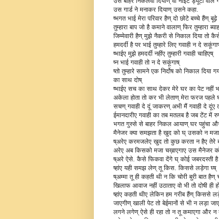
उसे बाहर निकलवा दियाण् वो नाइट ड्यूटी वाल
उस गार्ड ने मनाकर दियाण् उसने कहा.
ष्भगत भाई मेरा परिवार हैण् दो छोटे बच्चे हैंण् बू
तुम्हारा बाप जो है कमाने वालाण् फिर तुम्हारा ब्
जिम्मेवारी हैण् मुझे नैकरी से निकाल दिया तो 
हमदर्दी है पर भाई तुम्हारे लिए गवाही न दे सकूंगाण
ष्भाईए मुझे हमदर्दी नहींए तुम्हारी गवाही चाहिएष्
ष्न भाई गवाही तो न दे सकूंगाष्
ष्तो तुम्हारे सामने एक निर्दोष को निकाल दि
का साथ दोष्
ष्भाईए सच का साथ देकर मेरे घर का पेट नहीं भरे
अकेला होता तो कर भी लेताण् मेरा फरज पहले घर
सचण् गवाही दे दूं जाकरण् अभी मैं गवाही दे दूंए
ईमानदारीए गवाही का तब मतलब है जब टेंट में रुप
भगत गुस्से से बाहर निकल आयाण् घर पहुंचा और
मैनेजर क्या समझता है खुद को घ् उसको न मजा 
ष्अरेए करमजलेए खुद तो कुछ करता न हैए तेरे ब
अरेए अब किसको मजा चख़ाएगाए उस मैनेजर को 
ष्अरे ऐसे. कैसे फिकवा देंगे घ् कोई जबरदस्ती है क
ष्हांए यही समझ लेण् तू किस. किससे लड़ेगा घ्ष्
ष्अम्मा तू ही कहती थी न कि चोरी बुरी बात ह
खिलाफ आवाज नहीं उठाताए वो भी तो दोषी ही होत
ष्हांए कहती थीए लेकिन हम गरीब हैंण् किससे ल
जाएगीण् खाली पेट तो बेईमानों से भी न लड़ा जा
लगने लगेण् ऐसे ही रहा तो न तू कमाएगा और न 