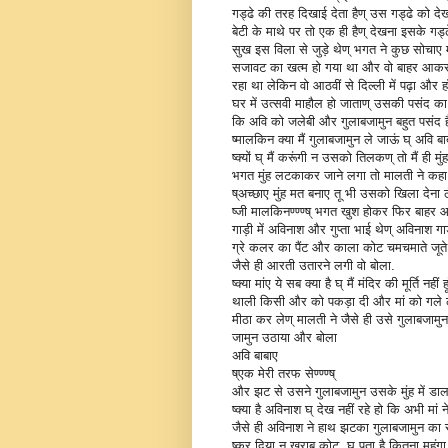
गड्ढे की तरह दिखाई देता हैण् उस गड्ढे को देख
बेटी के माथे पर तो एक ही हैण् देखना इसके गड्
सुख इस विला से जुड़े थेण् भगत ने कुछ सोचा
सजावट का खत्म हो गया था और वो बाहर आकर अव
रहा था लेकिन वो आठवीं से दिल्ली में पढ़ा औ
घर में उत्सवी माहौल हो जाताण् उसकी पसंद 
कि अवि को जलेबी और गुलाबजामुन बहुत पसंद ह
ष्मालकिन क्या मैं गुलाबजामुन ले जाऊं घ् अवि बा
ष्क्यों घ् मैं करूंगी न उसको तिलकण् तो मैं ही मु
भगत मुंह लटकाकर जाने लगा तो मालती ने कह
ष्अच्छाए मुंह मत बनाए तू भी उसको खिला देना ठ
ष्जी मालकिनण्ण्ण्ष् भगत खुश होकर फिर बाहर 
गाड़ी में अविनाश और गुप्ता भाई थेण् अविनाश गा
ग्रे कलर का पैंट और काला कोट चमचमाते जूते
जैसे ही आरती उतारने लगी वो बोला.
ष्क्या मांए ये सब क्या है घ् मैं मंदिर की मूर्
थाली किसी और को पकड़ा दी और मां को गले लग
मीठा कर लेण् मालती ने जैसे ही उसे गुलाबजा
जामुन उठाया और बोला
अवि बाबाए
ष्एक मेरी तरफ सेण्ण्ण्ष्
और झट से उसने गुलाबजामुन उसके मुंह में डालन
ष्क्या है अविनाश घ् देख नहीं रहे हो कि अभी मां 
जैसे ही अविनाश ने हाथ झटका गुलाबजामुन का 
ष्कर दिया न खराब कोट घ् पता है कितना महंगा ह