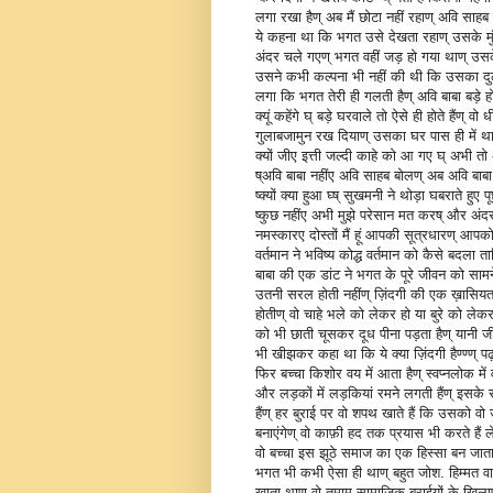
लगा रखा हैण् अब मैं छोटा नहीं रहाण् अवि साहब
ये कहना था कि भगत उसे देखता रहाण् उसके मुंह
अंदर चले गएण् भगत वहीं जड़ हो गया थाण् उसके
उसने कभी कल्पना भी नहीं की थी कि उसका दुल
लगा कि भगत तेरी ही गलती हैण् अवि बाबा बड़े हो
क्यूं कहेंगे घ् बड़े घरवाले तो ऐसे ही होते हैं
गुलाबजामुन रख दियाण् उसका घर पास ही में थ
क्यों जीए इत्ती जल्दी काहे को आ गए घ् अभी त
ष्अवि बाबा नहींए अवि साहब बोलण् अब अवि बाबा बड
ष्क्यों क्या हुआ घ्ष् सुखमनी ने थोड़ा घबराते हुए पूछ
ष्कुछ नहींए अभी मुझे परेसान मत करष् और अं
नमस्कारए दोस्तों मैं हूं आपकी सूत्रधारण् आपको 
वर्तमान ने भविष्य कोद्ध वर्तमान को कैसे बदला
बाबा की एक डांट ने भगत के पूरे जीवन को साम
उतनी सरल होती नहींण् ज़िंदगी की एक ख़ासिय
होतीण् वो चाहे भले को लेकर हो या बुरे को लेकर
को भी छाती चूसकर दूध पीना पड़ता हैण् यानी जी
भी खीझकर कहा था कि ये क्या ज़िंदगी हैण्ण्ण् पढ
फिर बच्चा किशोर वय में आता हैण् स्वप्नलोक में व
और लड़कों में लड़कियां रमने लगती हैंण् इसके 
हैंण् हर बुराई पर वो शपथ खाते हैं कि उसको व
बनाएंगेण् वो काफ़ी हद तक प्रयास भी करते हैं ले
वो बच्चा इस झूठे समाज का एक हिस्सा बन जाता 
भगत भी कभी ऐसा ही थाण् बहुत जोश. हिम्मत वाल
खाता थाण् वो तमाम सामाजिक बुराईयों के खिला