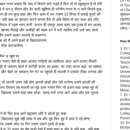
Dr. I 
कर भगत कहता कि चांद में कितने सारे गड्ढे हैं फिर भी वो खूबसूरत है तो मेरी
of Tou
ढे में धन दृ दौलत और ढेर सारी खुशियां ही भरेंगीण् भगत के न जाने कितने दुख.
of I G
ए मन ही मन कुछ कहा और फिर काम में लग गयाण् 10 मिनट में वाकई फूलों की
सुरेशचन्
(यूएसए),
ि बाबा का इंतज़ार करने लगाण् वैसे तो अवि विदेश से चार साल बाद लौट
(कनाडा) 
र हॉस्टल में रहता थाण् कभी. कभार ही रामपुर आता थाण् जब दृजब वो घर आताए
(चीन),
का खानाए मिठाई और कचौड़ी की महक घर में भरी रहतीण् तभी उसे याद आया
ैंण् उसने आकर मालती से कहाण्ण्ण्
बा को मैं अपने हाथों से खिलाऊंगाण्ष्
Peer 
ंह मीठा कराऊंगीण्ष्
1. Dr.
ा
Colleg
ीक घ् खुश घ्ष्
Assist
आ गयाण् जैसे ही बाहर आयाण् गाड़ियों का काफिला अंदर आने लगाण् तीसरी
Teache
ड़ी से उतराण् बालों में बरगेंडी कलर का हल्का. सा टचए काला बड़ा. सा चश्माए
Sahu,
 और चेहरे पर चमकण् मेन गेट पर पहुंचते ही मालती ने उसको टीका लगाया और
Univer
Ashuto
Himach
ति नहीं हूं जो आरती उतार रही होण् आरती छोड़ो और गले लगोण्ष् उसने आरती की
Gitanj
ा लियाण् तब मालती का मुंह उतर गयाण् फिर भी उसने कहा अच्छा मुंह तो
Marie
मुन खिलाया उसने कहा ष्बस थोड़ा. साण्ष् तभी भगत आगे आया और एक गुलाब
7. Dr.
profes
Amrits
profe
े के लिए हाथ आगे बढ़ायाण् अवि ने डांटते हुए कहा.
Colleg
Puruho
ने खिलायाए मुझे नहीं पसंद ये सब और तुम फिर मुंह में डाले दे रहे होण्ष्
10. Dr
रस उसके कोट पर गिर गयाण् उसने गुस्से से कहा.
Bichp
ै घ् 25 हजार का हैण् कभी देखे हैं इतने रुपए घ् और ये अवि बाबा. अवि बाबा