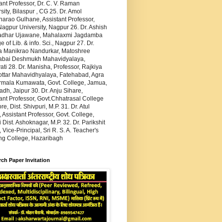
ant Professor, Dr. C. V. Raman
sity, Bilaspur , CG 25. Dr. Amol
arao Gulhane, Assistant Professor,
agpur University, Nagpur 26. Dr. Ashish
dhar Ujawane, Mahalaxmi Jagdamba
e of Lib. & info. Sci., Nagpur 27. Dr.
 Manikrao Nandurkar, Matoshree
abai Deshmukh Mahavidyalaya,
ti 28. Dr. Manisha, Professor, Rajkiya
ottar Mahavidhyalaya, Fatehabad, Agra
irmala Kumawata, Govt. College, Jamua,
h, Jaipur 30. Dr. Anju Sihare,
ant Professor, Govt.Chhatrasal College
re, Dist. Shivpuri, M.P. 31. Dr. Atul
 Assistant Professor, Govt. College,
 Dist. Ashoknagar, M.P. 32. Dr. Parikshit
 Vice-Principal, Sri R. S. A. Teacher's
ing College, Hazaribagh
ch Paper Invitation