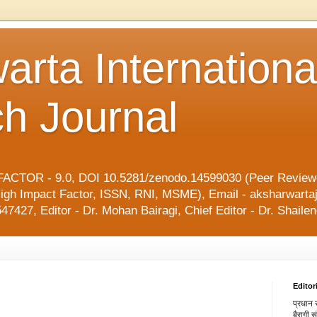
arta Internationa
h Journal
ACTOR - 9.0, DOI 10.5281/zenodo.14599030 (Peer Reviewe
l, High Impact Factor, ISSN, RNI, MSME), Email - aksharwart
47427, Editor - Dr. Mohan Bairagi, Chief Editor - Dr. Shai
Editor
प्रधान स
बैरागी 