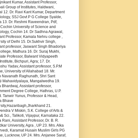
jnikant Kumar, Assistant Professor,
li Group of Institutes, Haldwani,
al 12. Dr. Ravi Kant Kumar, Department
iology, SSJ Govt P G College Syalde,
a 13. Dr. Reshmi Raveendran, Pdf,
 Cochin University of Science and
ology, Cochin 14. Dr Sadhna Agrawal,
ant Professor, Kamala Nehru college ,
sity of Delhi 15. Dr.Sukhvir Singh,
ant professor, Jaswant Singh Bhadoriya
llege, Mathura 16. Dr. Suraj Mukhi,
iate Professor, Balwant Vidyapeeth
Institute, Bichpuri, Agra; 17. Dr.
hu Yadav, Assistant professor, S.P.M
e, University of Allahabad 18. Mr.
p Navanath Raghunath, Shri Sant
i Mahavidyalaya, Mangalwedha 19.
Bhardwaj, Assistant professor,
nment Degree College, Hathras, U.P.
. Tanwir Yunus, Professor & Head,
a Bhave
rsity,Hazaribagh,Jharkhand 21.
ndra V Miskin, S.K. College of Arts &
Sci., Talikoti, Vijaypur, Karnataka 22.
 Rani, Assistant Professor, Dr. B. R.
ar University, Agra , UP 23. Mrs. Alka
rvedi, Karamat Husain Muslim Girls PG
e, Lucknow, UP 24. Mrs. Anjanee Saraf,