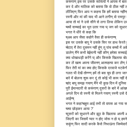
करूंगाण् इस पर उसके साथियों ने आपस में बा
कर दे और मालिक को बताया कि वो ठीक नहीं ल
लीजिएण् फिर आप न कहना कि हमें बताया नहींण
रमनी और मां की याद भी आने लगीण् वो रामपुर 
आया तो मां ने उसे सीने से लगा लिया लेकिन उ
ष्क्यों सच्चाई का भूत उतर गया घ् जग को सुधारन
भगत ने धीरे से कहा कि
ष्अब आप जैसा कहोगे वैसा ही करूंगाण्ष्
इस पर उसके बापू ने उसके सिर पर हाथ फेरते
ष्बेटाए मैं तेरा दुसमन नहीं हूंण् तू पांच बच्चों म
डालेण् मैंने कभी बेईमानी नहीं कीण् हमेशा सच
क्या धोखाधड़ी करेंगे घ् और किसके खिलाफ बोले
कर लें खत्म अपना जीवनण् आत्महत्या कर लेंण् ते
फिर तेरी मां का क्या होए किसके दरवाजे भटकेग
गलत भी देखें तोण्ण्ण् हमें तो बस चुप ही लगा 
बारे में बोलना शुरू कर दूं तो कोई भी काम नहीं
ष्हांए बापू समझ गयाण् मैंने भी कुछ दिन में दुनि
पूरी ईमानदारी से करूंगाण् दूसरों के बारे में आंख
अगले दिन वो रमनी से मिलने गयाण् रमनी उसे देखक
आईण्ष्
भगत ने कहा'ष्बहुत आई तभी तो वापस आ गया स
ष्क्या छोड़कर आया ?'
ष्दूसरों को सुधारने और झूठ के खिलाफ अपनी आ
जिंदगी का जिसमें प्यार न होए जोरू न हो घ् हमने
सकूंण् फिर सादी करके कैसे निभाऊंगा जिम्मेवा