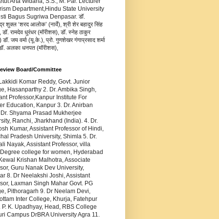
Ketut Arta Widana, S.S., M. Par. Lecturer
rism Department,Hindu State University
usti Bagus Sugriwa Denpasar. डॉ.
द्र शुक्ल ‘शरद आलोक’ (नार्वे), श्री शेर बहादुर सिंह
 डॉ. रामदेव धुरंधर (मॉरीशस), डॉ. स्नेह ठाकुर
डॉ. जय वर्मा (यू.के.), प्रो. गुणशेखर गंगाप्रसाद शर्मा
 डॉ. अलका धनपत (मॉरीशस),
Review Board/Committee
 Lakkidi Komar Reddy, Govt. Junior
e, Hasanparthy 2. Dr. Ambika Singh,
ant Professor,Kanpur Institute For
r Education, Kanpur 3. Dr. Anirban
 Dr. Shyama Prasad Mukherjee
sity, Ranchi, Jharkhand (India). 4. Dr.
sh Kumar, Assistant Professor of Hindi,
al Pradesh University, Shimla 5. Dr.
ali Nayak, Assistant Professor, villa
 Degree college for women, Hyderabad
 Kewal Krishan Malhotra, Associate
sor, Guru Nanak Dev University,
ar 8. Dr Neelakshi Joshi, Assistant
ssor, Laxman Singh Mahar Govt. PG
e, Pithoragarh 9. Dr Neelam Devi,
ttam Inter College, Khurja, Fatehpur
. P. K. Upadhyay, Head, RBS College
uri Campus DrBRA University Agra 11.