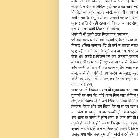
बसेगा तो क्या खिलाएगा अपनी जोरू को घ् रमनी के
ष्ठीक है न दें हाथ लेकिन मुझे गलत का साथ नहीं
कि बेटा जा. जुआ खेलए चोरी. मक्कारी करए जिस
तभी भगत के बापू ने आकर उसको थप्पड़ माराण्
ष्अगर शांति से नहीं रहना तो निकल जा घर सेण
रखाया मगर कहीं टिकता ही नहींण्ष्
भगत ने भी उसी तरह चिल्लाकर कहाण्ण्ण्
ष्तो क्या करूं घ् मेरी क्या गलती घ् कैसे गलत क
मिलाई धनिया पाऊडर मेंए तो क्यों न बताता सबको
ष्हांए यही गलती तेरी कि तूने सच बोलाण् अरेए इस 
कैसे धंधे करते हैं लेकिन हमें क्या करनाण् कमाना
मत पड़ और अगर नहीं सुधरना तो घर से निकल जा
और रमनी की बात भी मत करनाण् तेरा ब्याह उससे
बाल. बच्चे हो जाएंगे तो क्या करेंगे हम बुड्ढ़
कोई नहीं आएगा तेरे साथण् हम मेहनत मजूरी करने व
क्या करना हैण्ष्
भगत घर से निकल गयाण् वो मुरादाबाद चला गयाण्
दुकानों पर गया कि कोई काम मिल जाए लेकिन कु
लेण् उस रिक्शेवाले ने उसे रिक्शा मालिक से म
इंतजाम किया और तय किया कि या तो जो कमाओगे
कमाऊंगा आधा दूंगाण् बात पक्की हो गयीण् पह
अब आज के समय में लोग टेम्पो से जाने लगे तो र
करते हो घ् तो उन्होंने बताया कि हम ज़्यादा मे
सवारी उठाते हैं लेकिन मालिक को बताते हैं क
उखड़ गया और कहा तुम लोग चोरी करते होण् क्या