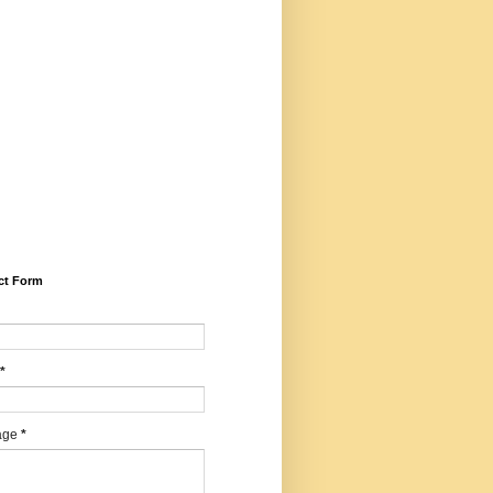
5281/zenodo.14599030 (Peer
iewed, Refereed, Indexed,
idisciplinary, Bilingual, High
ct Factor, ISSN, RNI,
E), Email -
harwartajournal@gmail.com,
sapp/calling: +91
547427, Editor - Dr. Mohan
agi, Chief Editor - Dr.
ilendrakumar Sharma
ct Form
*
age
*