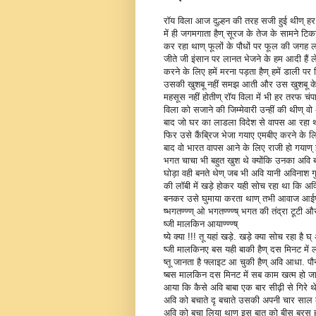
रॉय विला आज दुल्हन की तरह सजी हुई थीण् ह
में ही जगमगाता हैण् सूरज के तेज के सामने टि
कर रहा थाण् फूलों के पौधों पर फूल की जगह लाइ
जीते जी इंसान पर लानत भेजने के हम आदी हैं ल
करने के लिए हमें मरना पड़ता हैण् हमें डाली प
उसकी खुशबू नहीं समझ आती और उस खुशबू के लिए
महसूस नहीं होतीण् रॉय विला में भी हर तरफ 
विला को सजाने की जिम्मेवारी उन्हीं की थीण् वो
बाद जो घर का लाडला विदेश से वापस आ रहा थाण् 
फिर उसे कैंब्रिज भेजा गयाए एमबीए करने के ल
बाद वो भारत वापस आने के लिए राजी हो गया
भगत चाचा भी बहुत खुश थे क्योंकि उनका अवि 
घोड़ा वही बनते थेण् जब भी अवि यानी अविनाश 
की लॉबी में खड़े होकर यही सोच रहा था कि अवि
बनकर उसे घुमाया करता थाण् तभी आवाज आई
ष्भगतण्ण्ण् ओ भगतण्ण्ण्ष् भगत की तंद्रा टूटी 
ष्जी मालकिन आयाण्ण्ण्ष्
ष्ये क्या !!! तू यहां खड़े. खड़े क्या सोच रहा है 
ष्जी मालकिनए बस यही बाकी हैण् दस मिनट में ल
ष्तू जानता है फ्लाइट आ चुकी हैण् अवि आधा. पौन
ष्बस मालकिन दस मिनट में सब काम खत्म हो जाए
आया कि कैसे अवि बाबा एक बार सीढ़ी से गिर
अवि को बचाते दृ बचाते उसकी अपनी चार साल 
अवि को बचा लिया थाण् इस बात को बीस बरस ह