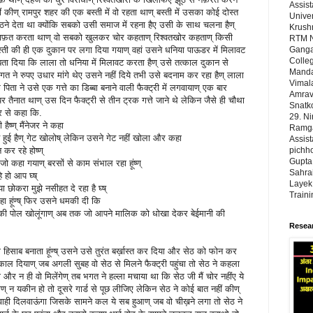
Assist
 कीण् रामपुर शहर की एक बस्ती में वो रहता थाण् बस्ती में उसका कोई दोस्त
Univer
ैठने देता था क्योंकि सबको उसी समाज में रहना हैए उसी के साथ चलना हैण्
Krushn
ख़िलाफ़त करता थाण् वो सबको खुलकर चोर कहताण् रिश्वतखोर कहताण् किसी
RTM N
ी की ही एक दुकान पर लगा दिया गयाण् वहां उसने धनिया पाऊडर में मिलावट
Ganga
Colleg
ता दिया कि लाला तो धनिया में मिलावट करता हैण् उसे तत्काल दुकान से
Manda
 ने रुपए उधार मांगे थेए उसने नहीं दिये तभी उसे बदनाम कर रहा हैण् लाला
Vimal
पिता ने उसे एक गत्ते का डिब्बा बनाने वाली फैक्ट्री में लगवायाण् एक बार
Amrava
र तैनात थाण् उस दिन फैक्ट्री से तीन ट्रक गत्ते जाने थे लेकिन जैसे ही चौथा
Snatk
र से कहा कि.
29. N
हैष्ण् मैंनेजर ने कहा
Ramgad
ात हुई हैण् गेट खोलोष् लेकिन उसने गेट नहीं खोला और कहा
Assist
कर रहे होष्ण्
pichho
Gupta,
ं जो कहा गयाण् बरसों से काम संभाल रहा हूंष्ण्
Sahrai
े हो आप घ्ष्
Layek,
ोकरा मुझे नसीहत दे रहा है घ्ष्
Train
रहा हूंण्ष् फिर उसने धमकी दी कि
पकी पोल खोलूंगाण् अब तक जो आपने मालिक को धोखा देकर बेईमानी की
Resear
ा हिसाब बनाता हूंण्ष् उसने उसे तुरंत बर्ख़ास्त कर दिया और सेठ को फोन कर
ाल दियाण् जब अगली सुबह वो सेठ से मिलने फैक्ट्री पहुंचा तो सेठ ने कहला
गी और न ही वो मिलेंगेण् तब भगत ने हल्ला मचाया था कि सेठ जी मैं चोर नहींए ये
ाण् न यकीन हो तो दूसरे गार्ड से पूछ लीजिए लेकिन सेठ ने कोई बात नहीं कीण्
वाही दिलवाऊंगा जिसके सामने कल ये सब हुआण् जब वो चीख़ने लगा तो सेठ ने