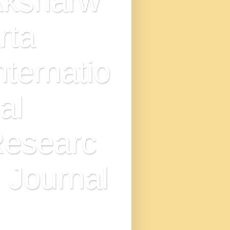
ksharw
rta
nternatio
al
esearc
 Journal
N : 2349-7521, IMPACT
TOR - 9.0, DOI