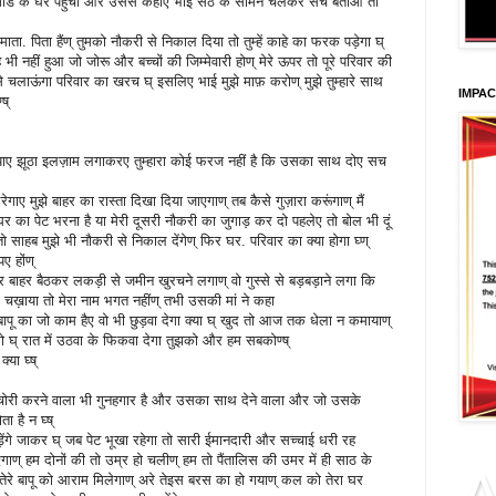
े गार्ड के घर पहुंचा और उससे कहाए भाई सेठ के सामने चलकर सच बताओ तो
ढ़े माता. पिता हैंण् तुमको नौकरी से निकाल दिया तो तुम्हें काहे का फरक पड़ेगा घ्
याह भी नहीं हुआ जो जोरू और बच्चों की जिम्मेवारी होण् मेरे ऊपर तो पूरे परिवार की
कैसे चलाऊंगा परिवार का खरच घ् इसलिए भाई मुझे माफ़ करोण् मुझे तुम्हारे साथ
IMPA
्ष्
या गयाए झूठा इलज़ाम लगाकरए तुम्हारा कोई फरज नहीं है कि उसका साथ दोए सच
गाए मुझे बाहर का रास्ता दिखा दिया जाएगाण् तब कैसे गुज़ारा करूंगाण् मैं
 का पेट भरना है या मेरी दूसरी नौकरी का जुगाड़ कर दो पहलेए तो बोल भी दूं
 तो साहब मुझे भी नौकरी से निकाल देंगेण् फिर घर. परिवार का क्या होगा घ्ण्
ए होंण्
 बाहर बैठकर लकड़ी से जमीन खुरचने लगाण् वो गुस्से से बड़बड़ाने लगा कि
चख़ाया तो मेरा नाम भगत नहींण् तभी उसकी मां ने कहा
ापू का जो काम हैए वो भी छुड़वा देगा क्या घ् खुद तो आज तक धेला न कमायाण्
घ् रात में उठवा के फिकवा देगा तुझको और हम सबकोण्ष्
्या घ्ष्
ैण् चोरी करने वाला भी गुनहगार है और उसका साथ देने वाला और जो उसके
ा है न घ्ष्
ड़ेंगे जाकर घ् जब पेट भूखा रहेगा तो सारी ईमानदारी और सच्चाई धरी रह
एगाण् हम दोनों की तो उम्र हो चलीण् हम तो पैंतालिस की उमर में ही साठ के
तेरे बापू को आराम मिलेगाण् अरे तेइस बरस का हो गयाण् कल को तेरा घर