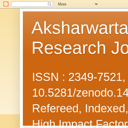
Aksharwarta 
Research Jo
ISSN : 2349-7521
10.5281/zenodo.1
Refereed, Indexed, 
High Impact Facto