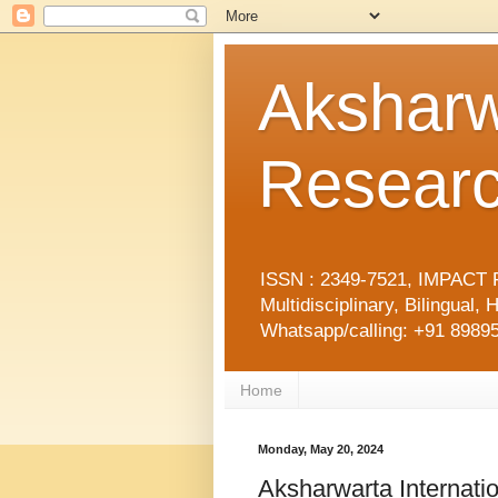
Aksharw
Researc
ISSN : 2349-7521, IMPACT F
Multidisciplinary, Bilingua
Whatsapp/calling: +91 89895
Home
Monday, May 20, 2024
Aksharwarta Internati