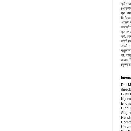
प्रो.रा
(आरजीपी
प्रो. उम
दिग्विज
अंजली उप
रूपाली 
प्रभाशंक
प्रो. आ
सोनी (ज
उज्जैन 
मधुकांत
डॉ. प्रण
वाराणसी
(गुजरात
Intern
Dr. I 
direct
Gusti 
Ngura
Engli
Hindu 
Sugri
Hendr
Commu
Univer