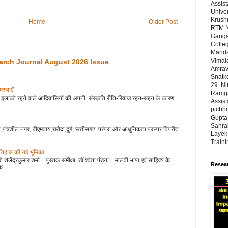
Assist
Univer
Krushn
Home
Older Post
RTM N
Ganga
Colleg
Manda
Vimal
arch Journal August 2026 Issue
Amrava
Snatk
29. N
 एवं समस्याएँ
Ramgad
हाड़ी इलाको रहने वाले आदिवासियों की अपनी संस्कृति रीति-रिवाज रहन-सहन के कारण
Assist
pichho
Gupta,
Sahrai
',पंचशील नगर, बीएमवाय,चरोदा,दुर्ग, छत्तीसगढ़ परंपरा और आधुनिकता परस्पर विपरीत
Layek,
Train
इतिहास की नई भूमिका
शैलेंद्रकुमार शर्मा | पुस्तक समीक्षा: डॉ श्वेता पंड्या | मालवी भाषा एवं साहित्य के
Resear
 ...