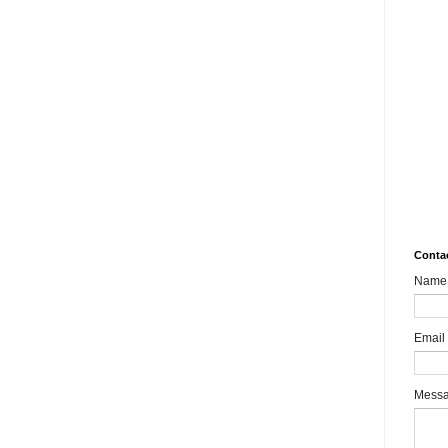
10.
Rev
Mult
Impa
MSM
aks
What
8989
Bair
Sha
Conta
Name
Email
Mess