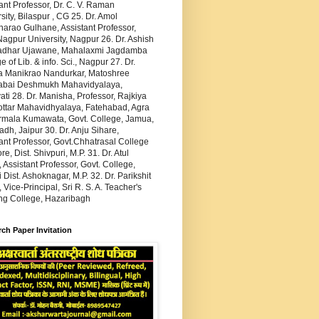
ant Professor, Dr. C. V. Raman
sity, Bilaspur , CG 25. Dr. Amol
arao Gulhane, Assistant Professor,
agpur University, Nagpur 26. Dr. Ashish
dhar Ujawane, Mahalaxmi Jagdamba
e of Lib. & info. Sci., Nagpur 27. Dr.
 Manikrao Nandurkar, Matoshree
abai Deshmukh Mahavidyalaya,
ti 28. Dr. Manisha, Professor, Rajkiya
ottar Mahavidhyalaya, Fatehabad, Agra
irmala Kumawata, Govt. College, Jamua,
h, Jaipur 30. Dr. Anju Sihare,
ant Professor, Govt.Chhatrasal College
re, Dist. Shivpuri, M.P. 31. Dr. Atul
 Assistant Professor, Govt. College,
 Dist. Ashoknagar, M.P. 32. Dr. Parikshit
 Vice-Principal, Sri R. S. A. Teacher's
ing College, Hazaribagh
ch Paper Invitation