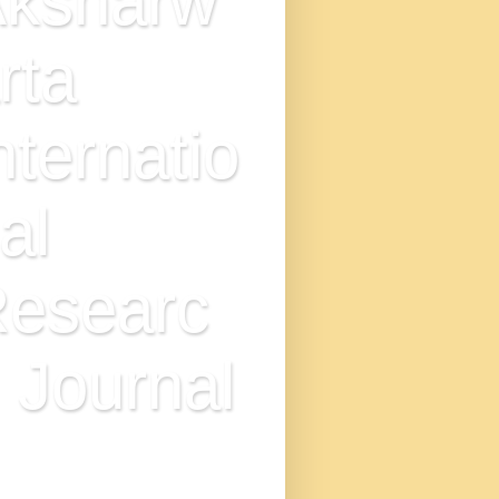
ksharw
rta
nternatio
al
esearc
 Journal
N : 2349-7521, IMPACT
TOR - 9.0, DOI