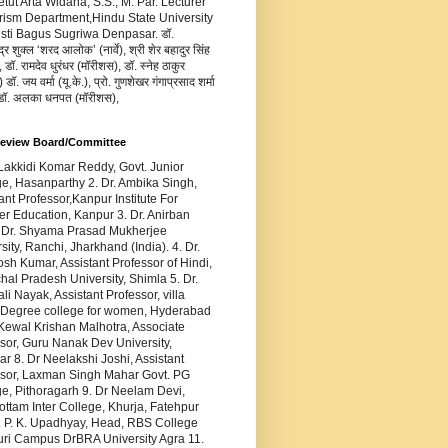
Ketut Arta Widana, S.S., M. Par. Lecturer
rism Department,Hindu State University
usti Bagus Sugriwa Denpasar. डॉ.
द्र शुक्ल ‘शरद आलोक’ (नार्वे), श्री शेर बहादुर सिंह
 डॉ. रामदेव धुरंधर (मॉरीशस), डॉ. स्नेह ठाकुर
डॉ. जय वर्मा (यू.के.), प्रो. गुणशेखर गंगाप्रसाद शर्मा
 डॉ. अलका धनपत (मॉरीशस),
Review Board/Committee
 Lakkidi Komar Reddy, Govt. Junior
e, Hasanparthy 2. Dr. Ambika Singh,
ant Professor,Kanpur Institute For
r Education, Kanpur 3. Dr. Anirban
 Dr. Shyama Prasad Mukherjee
sity, Ranchi, Jharkhand (India). 4. Dr.
sh Kumar, Assistant Professor of Hindi,
al Pradesh University, Shimla 5. Dr.
ali Nayak, Assistant Professor, villa
 Degree college for women, Hyderabad
 Kewal Krishan Malhotra, Associate
sor, Guru Nanak Dev University,
ar 8. Dr Neelakshi Joshi, Assistant
ssor, Laxman Singh Mahar Govt. PG
e, Pithoragarh 9. Dr Neelam Devi,
ttam Inter College, Khurja, Fatehpur
. P. K. Upadhyay, Head, RBS College
uri Campus DrBRA University Agra 11.