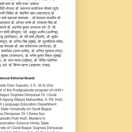
जश्री शर्मा डॉ. शशि रंजन ‘अकेला‘
वी,भोपाल) डॉ. सदानन्द काशीनाथ भोंसले (पुणे)
ापति दिक्षित डॉ. मोहसिन खान (महाराष्ट्र) डॉ.
य शर्मा सहायक सम्पादक :- डॉ.भेरुलाल मालवीय डॉ.
ाध्याय डॉ. उपेन्द्र भार्गव डॉ. पराक्रम सिंह डॉ.
सारये डॉ. अवनीश कुमार अस्थाना प्रो. टी. जी.
र प्रेमी (बैंगलुरू), प्रो. अब्दुल अलीम (अलीगढ़),
रसु (कालिकट), डॉ. रवि शर्मा (दिल्ली), डॉ. सुधीर
यपुर), डॉ. अनिल सिंह (मुंबई), डॉ. तुलसीदास परौहा,
सह संपादक डॉ. उषा श्रीवास्तव (कर्नाटक), डॉ.
ा समाधिया (उत्तर प्रदेश), डॉ. अनिल जूनवाल (मप्र),
ु शुक्ला (राजस्थान), डॉ. मनीष कुमार मिश्रा (मुम्बई/
), डॉ. पवन व्यास (उड़ीसा), डॉ. गोविंद नंदाणिया
), प्रो. डॉ. किरण खन्ना (अमृतसर, पंजाब)
ational Editorial Board/
Made Dian Saputra, S.S., M.Si Vice
or of the Postgraduate program of UHN I
Bagus Sugriwa Denpasar Dr. I Gusti
h Agung Wijaya Mahardika, S. Pd. HoD,
sh Language Education Department
State University of I Gusti Bagus
wa Denpasar. Dr. I Dewa Ayu
awathi Putri HoD, Masters in
nication Science Hindu State
sity of I Gusti Bagus Sugriwa Denpasar.