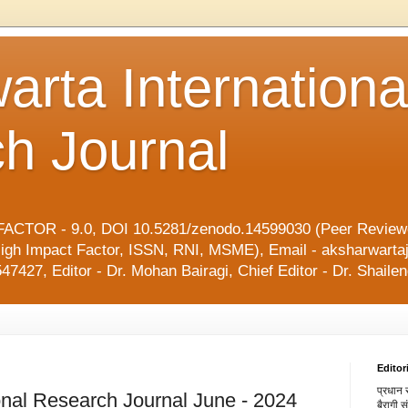
arta Internationa
h Journal
ACTOR - 9.0, DOI 10.5281/zenodo.14599030 (Peer Reviewe
l, High Impact Factor, ISSN, RNI, MSME), Email - aksharwart
47427, Editor - Dr. Mohan Bairagi, Chief Editor - Dr. Shai
Editor
प्रधान स
onal Research Journal June - 2024
बैरागी 