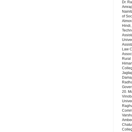
Dr. Ra
Amrapa
Nainit
of Soc
Almor
Hindi,
Techn
Assist
Univer
Assist
Law Co
Assoc
Rural 
Himans
Colleg
Jagta
Damaj
Radha 
Gover
20. Md
Vinob
Unive
Raghve
Comm& 
Varsha
Ambedk
Chatu
Colleg