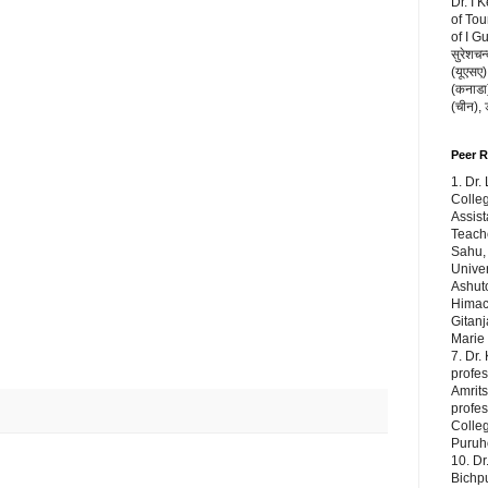
Dr. I 
of Tou
of I G
सुरेशचन्
(यूएसए),
(कनाडा) 
(चीन),
Peer 
1. Dr.
Colleg
Assist
Teache
Sahu,
Univer
Ashuto
Himach
Gitanj
Marie
7. Dr.
profes
Amrits
profe
Colleg
Puruho
10. Dr
Bichp