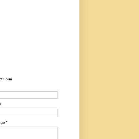
5281/zenodo.14599030 (Peer
iewed, Refereed, Indexed,
idisciplinary, Bilingual, High
ct Factor, ISSN, RNI,
E), Email -
harwartajournal@gmail.com,
sapp/calling: +91
547427, Editor - Dr. Mohan
agi, Chief Editor - Dr.
ilendrakumar Sharma
ct Form
*
age
*