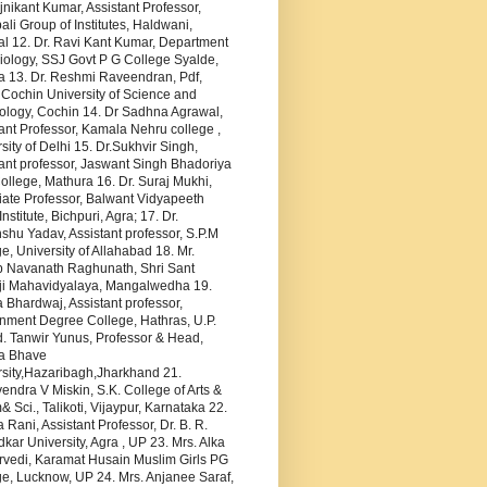
jnikant Kumar, Assistant Professor,
li Group of Institutes, Haldwani,
al 12. Dr. Ravi Kant Kumar, Department
iology, SSJ Govt P G College Syalde,
a 13. Dr. Reshmi Raveendran, Pdf,
 Cochin University of Science and
ology, Cochin 14. Dr Sadhna Agrawal,
ant Professor, Kamala Nehru college ,
sity of Delhi 15. Dr.Sukhvir Singh,
ant professor, Jaswant Singh Bhadoriya
llege, Mathura 16. Dr. Suraj Mukhi,
iate Professor, Balwant Vidyapeeth
Institute, Bichpuri, Agra; 17. Dr.
hu Yadav, Assistant professor, S.P.M
e, University of Allahabad 18. Mr.
p Navanath Raghunath, Shri Sant
i Mahavidyalaya, Mangalwedha 19.
Bhardwaj, Assistant professor,
nment Degree College, Hathras, U.P.
. Tanwir Yunus, Professor & Head,
a Bhave
rsity,Hazaribagh,Jharkhand 21.
ndra V Miskin, S.K. College of Arts &
Sci., Talikoti, Vijaypur, Karnataka 22.
 Rani, Assistant Professor, Dr. B. R.
ar University, Agra , UP 23. Mrs. Alka
rvedi, Karamat Husain Muslim Girls PG
e, Lucknow, UP 24. Mrs. Anjanee Saraf,