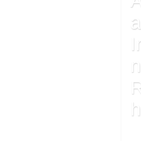
A
a
I
n
R
h
ISS
FAC