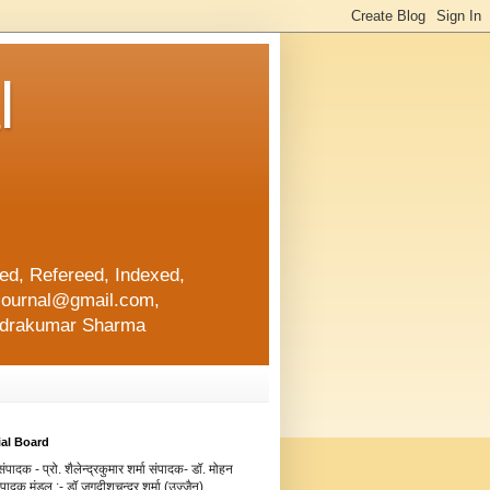
l
d, Refereed, Indexed,
ajournal@gmail.com,
lendrakumar Sharma
ial Board
ंपादक - प्रो. शैलेन्द्रकुमार शर्मा संपादक- डॉ. मोहन
संपादक मंडल :- डॉ.जगदीशचन्द्र शर्मा (उज्जैन)