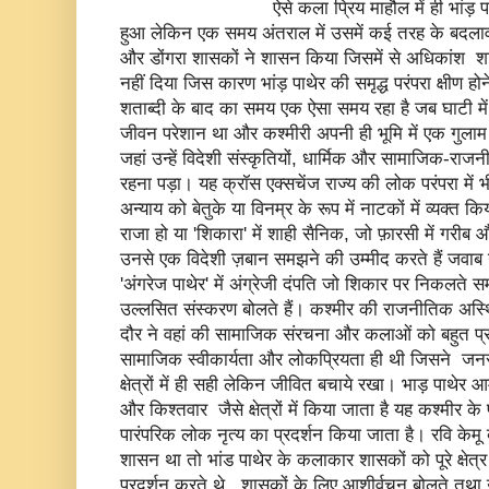
ऐसे कला प्रिय माहौल में ही भांड़ पाथेर प
हुआ लेकिन एक समय अंतराल में उसमें कई तरह के बदला
और डोंगरा शासकों ने शासन किया जिसमें से अधिकांश शा
नहीं दिया जिस कारण भांड़ पाथेर की समृद्ध परंपरा क्षीण हो
शताब्दी के बाद का समय एक ऐसा समय रहा है जब घाटी मे
जीवन परेशान था और कश्मीरी अपनी ही भूमि में एक गुला
जहां उन्हें विदेशी संस्कृतियों, धार्मिक और सामाजिक-राज
रहना पड़ा। यह क्रॉस एक्सचेंज राज्य की लोक परंपरा में भ
अन्याय को बेतुके या विनम्र के रूप में नाटकों में व्यक्त क
राजा हो या 'शिकारा' में शाही सैनिक, जो फ़ारसी में गरीब
उनसे एक विदेशी ज़बान समझने की उम्मीद करते हैं जवाब न 
'अंगरेज पाथेर' में अंग्रेजी दंपति जो शिकार पर निकलते स
उल्लसित संस्करण बोलते हैं। कश्मीर की राजनीतिक अस्थि
दौर ने वहां की सामाजिक संरचना और कलाओं को बहुत प्रभ
सामाजिक स्वीकार्यता और लोकप्रियता ही थी जिसने जन
क्षेत्रों में ही सही लेकिन जीवित बचाये रखा। भाड़ पाथेर
और किश्तवार जैसे क्षेत्रों में किया जाता है यह कश्मीर के प्रस
पारंपरिक लोक नृत्य का प्रदर्शन किया जाता है। रवि केमू
शासन था तो भांड पाथेर के कलाकार शासकों को पूरे क्षेत्र क
प्रदर्शन करते थे , शासकों के लिए आशीर्वचन बोलते तथा