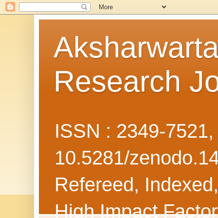
Aksharwarta 
Research Jo
ISSN : 2349-7521
10.5281/zenodo.1
Refereed, Indexed, 
High Impact Facto