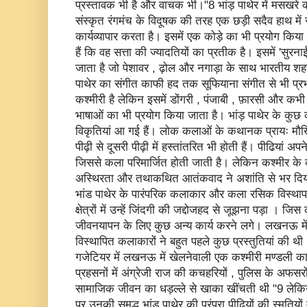
प्रस्तावक भी है और वाचक भी।"8 भांड़ पाथेर में मसखरे की
संस्कृत रंगमंच के विदूषक की तरह एक छड़ी सदैव हाथ मे
कार्यव्यापार करता है। इसमें एक कोड़े का भी प्रयोग किया जा
हैं कि वह सत्ता की ज्यादतियों का प्रतीक है। इसमें 'सुरनाई
जाता है जो पेशावर , ढ़ोल और नगाड़ा के साथ भारतीय शहन
पाथेर का संगीत काफी हद तक सूफियाना संगीत से भी प्रभा
कश्मीरी है लेकिन इसमें डोंगरी , पंजाबी , फ़ारसी और क
भाषाओं का भी प्रयोग किया जाता है। भांड़ पाथेर के कुछ 
विकृतियां आ गई हैं। लोक कलाओं के कथानक प्रायः मौखिक
पीढ़ी से दूसरी पीढ़ी में हस्तांतरित भी होती हैं। पीढियां 
जिससे कला परिमार्जित होती जाती है। लेकिन कश्मीर के
अस्थिरता और तथाकथित आतंकवाद ने अशांति से भर दिया
भांड पाथेर के पारंपरिक कलाकार और कला रसिक विस्थापन
क्षेत्रों में उन्हें जिंदगी की जद्दोजहद से जूझना पड़ा 
जीवनयापन के लिए कुछ अन्य कार्य करने लगे। लखनऊ में
विस्थापित कलाकारों ने बहुत पहले कुछ प्रस्तुतियां की
गजेटियर में लखनऊ में खेलनेवाली एक कश्मीरी मण्डली क
प्रहसनों में अंग्रेजी राज की कचहरियों , पुलिस के अफसर
सामाजिक जीवन का धड़ल्ले से खाका खींचती थी "9 लेकिन आज 
पर उनकी समृद्ध भांड़ पाथेर की परंपरा पीढ़ियों की स्मृतियों म