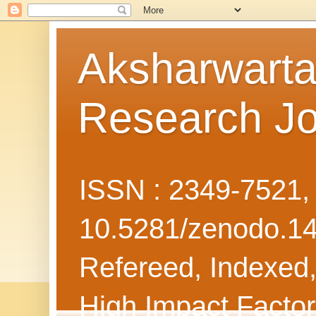
Aksharwarta 
Research Jo
ISSN : 2349-7521
10.5281/zenodo.1
Refereed, Indexed, 
High Impact Facto