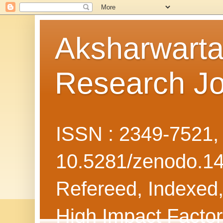
Aksharwarta 
Research Jo
ISSN : 2349-7521
10.5281/zenodo.1
Refereed, Indexed, 
High Impact Facto