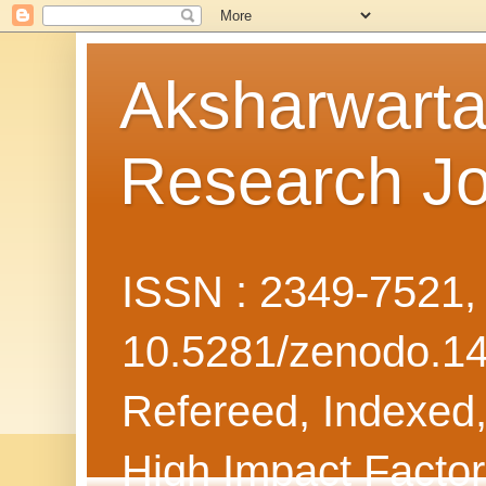
Aksharwarta 
Research Jo
ISSN : 2349-7521
10.5281/zenodo.1
Refereed, Indexed, 
High Impact Facto