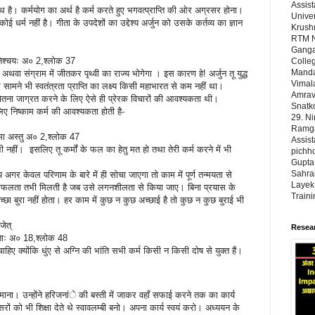
Assist
्रंथ है। कर्मयोग का अर्थ है कर्म करते हुए भगवत्प्राप्ति की ओर अग्रसर होना।
Univer
ई धर्म नहीं है। गीता के उपदेशों का उद्देश्य अर्जुन को उसके कर्तव्य का ज्ञान
Krushn
RTM N
Ganga
िश्चयः अ० 2,श्लोक 37
Colleg
Manda
होगा अथवा संग्राम में जीतकर पृथ्वी का राज्य भोगेगा । इस कारण हे! अर्जुन तू युद्ध
Vimal
ामने भी स्वतंत्रता प्राप्ति का लक्ष्य किसी महाभारत से कम नहीं था।
Amrava
ं चेतना जाग्रत करने के लिए ऐसे ही प्रेरक विचारों की आवश्यकता थी।
Snatk
िए निष्काम कर्म की आवश्यकता होती है-
29. N
Ramgad
 अस्तु अ० 2,श्लोक 47
Assist
ी नहीं। इसलिए तू कर्मों के फल का हेतु मत हो तथा तेरी कर्म करने में भी
pichho
Gupta,
Sahrai
अगर केवल परिणाम के बारे में ही सोचा जाएगा तो काम में पूर्ण तन्मयता से
Layek,
ें सफलता तभी मिलती है जब उसे लगनशीलता से किया जाए। बिना प्रयास के
Train
च्छा बुरा नहीं होता। हर काम में कुछ न कुछ अच्छाई है तो कुछ न कुछ बुराई भी
ेत्
Resear
ताः अ० 18,श्लोक 48
ाहिए क्योंकि धुंए से अग्नि की भांति सभी कर्म किसी न किसी दोष से युक्त हैं।
ं माना। उन्होंने हरिजनांे की बस्ती में जाकर वहाँ सफाई करने तक का कार्य
ों को भी शिक्षा देते थे स्वावलम्बी बनो। अपना कार्य स्वयं करो। अध्ययन के