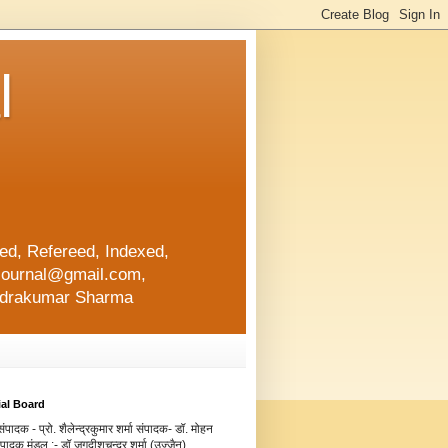
l
d, Refereed, Indexed,
ajournal@gmail.com,
lendrakumar Sharma
ial Board
ंपादक - प्रो. शैलेन्द्रकुमार शर्मा संपादक- डॉ. मोहन
संपादक मंडल :- डॉ.जगदीशचन्द्र शर्मा (उज्जैन)