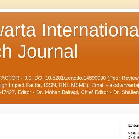
arta Internationa
h Journal
ACTOR - 9.0, DOI 10.5281/zenodo.14599030 (Peer Reviewe
l, High Impact Factor, ISSN, RNI, MSME), Email - aksharwart
47427, Editor - Dr. Mohan Bairagi, Chief Editor - Dr. Shai
Editor
प्रधान स
बैरागी 