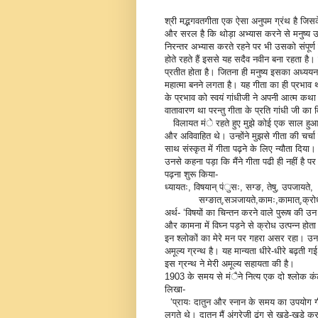
श्री मद्भगवतगीता एक ऐसा अनुपम ग्रंथ है जिसके 
और सरल है कि थोड़ा अभ्यास करने से मनुष्
निरन्तर अभ्यास करते रहने पर भी उसको संपूर्ण
होते रहते हैं इससे यह सदैव नवीन बना रहता है। 
प्रतीत होता है। जितना ही मनुष्य इसका अध्यय
महात्मा बनने लगता है। यह गीता का ही प्रभाव
के प्रभाव को स्वयं गांधीजी ने अपनी आत्म कथा
वातावारण था परन्तु गीता के प्रति गांधी जी का 
विलायत मंे रहते हुए मुझे कोई एक साल हुआ हो
और अविवाहित थे। उन्होंने मुझसे गीता की चर्चा 
साथ संस्कृत में गीता पढ़ने के लिए न्यौता दिया। मै
उनसे कहना पड़ा कि मैंने गीता पढी ही नहीं है प
पढ़ना शुरू किया-
ध्यायतः, विषयान् पंुसः, सग्ङ, तेषु, उपजायते,
सग्ङात्,सञजायते,कामः,कामात्,क्रोधः
अर्थ- ‘विषयों का चिन्तन करने वाले पुरूष की उन
और कामना में विघ्न पड़ने से क्रोध उत्पन्न होता
इन श्लोकों का मेरे मन पर गहरा असर रहा। उनक
अमूल्य ग्रन्थ है। यह मान्यता धीरे-धीरे बढ़ती ग
इस ग्रन्थ ने मेरी अमूल्य सहायता की है।
1903 के समय से मंैने नित्य एक दो श्लोक कंठस
लिखा-
‘प्रायः दातुन और स्नान के समय का उपयोग गीता
लगते थे। दातुन मैं अंग्रेजी ढ़ंग से खडे़-खड़