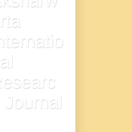
ksharw
rta
nternatio
al
esearc
 Journal
N : 2349-7521, IMPACT
TOR - 9.0, DOI