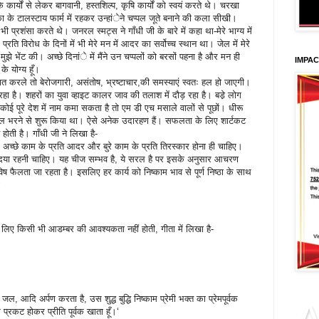
र्यों से लेकर बागवानी, हस्तशिल्प, कृषि कार्यों को स्वयं करते थे। चरखा
के टालस्टाय फार्म में रहकर उन्हांेने चप्पल जूते बनाने की कला सीखी।
भी प्रशंसा करते थे। जनरल स्मट्स ने गाँधी जी के बारे में कहा था-मेरे भाग्य में
्रति विरोध के दिनों में भी मेरे मन में आदर का सर्वोच्च स्थान था। जेल में मेरे
ुझे भेंट की। अच्छे दिनांे में मैंने उन चप्पलों को बरसों पहना है और मन ही
IMPA
के योग्य हूँ।
 करले तो बेरोजगारी, असंतोष, भ्रष्टाचार,की समस्याएं स्वतः हल हो जाएगी।
है। शहरों का युवा व्हाइट कालर जाव की तलाश में दौड़ रहा है। बडे़ लोग
ोई पूरे देश में नाम कमा सकता है तो एम डी एच मसाले वालों से पूछों। धीरू
ट्रोल भरने से शुरू किया था। ऐसे अनेक उदारहण हैं। सफलता के लिए शार्टकट
होती है। गाँधी जी ने लिखा है-
ं। अच्छे काम के प्रति आदर और बुरे काम के प्रति तिरस्कार होना ही चाहिए।
ा दया रहनी चाहिए। यह चीज सम्भव है, ये सरल है पर इसके अनुसार आचरण
 फैलता जा रहता है। इसलिए हर कार्य को निष्काम भाव से पूर्ण निष्ठा के साथ
‘
िए किसी भी आडम्बर की आवश्यकता नहीं होती, गीता में लिखा है-
, जल, आदि अर्पण करता है, उस शुद्ध बुद्धि निष्काम प्रेमी भक्त का प्रेमपूर्वक
े प्रकट होकर प्रीति पूर्वक खाता हूँ।‘