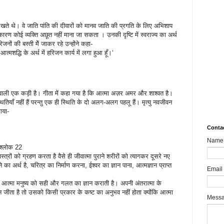
10.
Rev
Mult
 देखते थे। वे जाति पांति की दीवारों को मानव जाति की प्रगति के लिए अभिशाप
Impa
ण कोई व्यक्ति अछूत नहीं माना जा सकता । उनकी दृष्टि में स्वराज्य का अर्थ
नों की बस्ती मेें जाकर रहे उन्होंने कहा-
MSM
त्मशद्धि के अर्थ में हरिजन कार्य में लगा हुआ हूँ।‘
aks
What
8989
Bair
े वाली एक कड़ी है। गीता में कहा गया है कि आत्मा अज़र अमर और शाश्वत है।
थितियाँ नहीं हैं परन्तु एक ही स्थिति के दो अलग-अलग पहलू हैं। मृत्यु नवजीवन
Sha
गया-
Conta
Name
्लोक 22
 वस्त्रों को ग्रहण करता है वैसे ही जीवात्मा पुराने शरीरों को त्यागकर दूसरे नए
का अर्थ है, चरित्र का निर्माण करना, ईश्वर का ज्ञान पाना, आत्मज्ञान प्राप्त
Email
त्मा मनुष्य को सही और गलत का ज्ञान कराती है। अपनी अंतरात्मा के
न जीता है तो उसको किसी प्रकार के कष्ट का अनुभव नहीं होता क्योंकि आत्मा
Mess