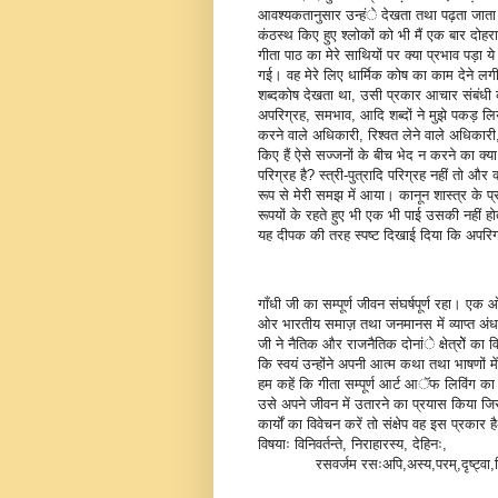
आवश्यकतानुसार उन्हंे देखता तथा पढ़ता जाता थ
कंठस्थ किए हुए श्लोकों को भी मैं एक बार दोह
गीता पाठ का मेरे साथियों पर क्या प्रभाव पड़ा ये 
गई। वह मेरे लिए धार्मिक कोष का काम देने लगी ज
शब्दकोष देखता था, उसी प्रकार आचार संबंध
अपरिग्रह, समभाव, आदि शब्दों ने मुझे पकड़ 
करने वाले अधिकारी, रिश्वत लेने वाले अधिकारी,
किए हैं ऐसे सज्जनों के बीच भेद न करने का क्
परिग्रह है? स्त्री-पुत्रादि परिग्रह नहीं तो और 
रूप से मेरी समझ में आया। कानून शास्त्र के प्र
रूपयों के रहते हुए भी एक भी पाई उसकी नहीं हो
यह दीपक की तरह स्पष्ट दिखाई दिया कि अपरिग्रह
गाँधी जी का सम्पूर्ण जीवन संघर्षपूर्ण रहा। ए
ओर भारतीय समाज़ तथा जनमानस में व्याप्त अंधविश्
जी ने नैतिक और राजनैतिक दोनांे क्षेत्रोें का 
कि स्वयं उन्होंने अपनी आत्म कथा तथा भाषणों
हम कहें कि गीता सम्पूर्ण आर्ट आॅफ लिविंग का सा
उसे अपने जीवन में उतारने का प्रयास किया जिस
कार्यों का विवेचन करें तो संक्षेप वह इस प्रकार है
विषयाः विनिवर्तन्ते, निराहारस्य, देहिनः,
रसवर्जम रसःअपि,अस्य,परम्,दृष्ट्वा,नि