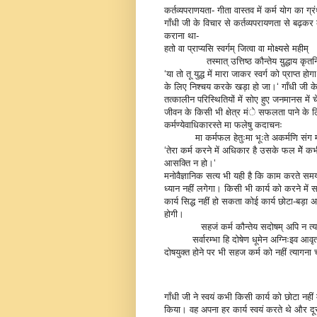
कर्तव्यपराणयता- गीता वास्तव में कर्म योग का ग
गाँधी जी के विचार से कर्तव्यपरायणता से बढ़कर को
कराना था-
हतो वा प्राप्यसि स्वर्गम् जित्वा वा मोक्ष्यसे महीम्
तस्मात् उत्तिष्ठ कौन्तेय यु़द्धाय कृतन
‘या तो तू युद्ध में मारा जाकर स्वर्ग को प्राप्त 
के लिए निश्चय करके खड़ा हो जा।‘ गाँधी जी के स
तत्कालीन परिस्थितियों में सोए हुए जनमानस मे
जीवन के किसी भी क्षेत्र मंे सफलता पाने के ल
कर्मण्येवाधिकारस्ते मा फलेषु कदाचनः
मा कर्मफल हेतुःमा भूःते अकर्मणि संग मा
‘तेरा कर्म करने में अधिकार है उसके फल मेें कभ
आसक्ति न हो।‘
मनोवैज्ञानिक सत्य भी यही है कि काम करते समय 
ध्यान नहीं लगेगा। किसी भी कार्य को करने म
कार्य सिद्ध नहीं हो सकता कोई कार्य छोटा-बड़ा अ
होगी।
सहजं कर्म कौन्तेय सदोषम् अपि न त्यज
सर्वारम्भा हि दोषेण धूमेन अग्निःइव आवृ
दोषयुक्त होने पर भी सहज कर्म को नहीं त्यागना च
गाँधी जी ने स्वयं कभी किसी कार्य को छोटा नही
किया। वह अपना हर कार्य स्वयं करते थे और दूसर