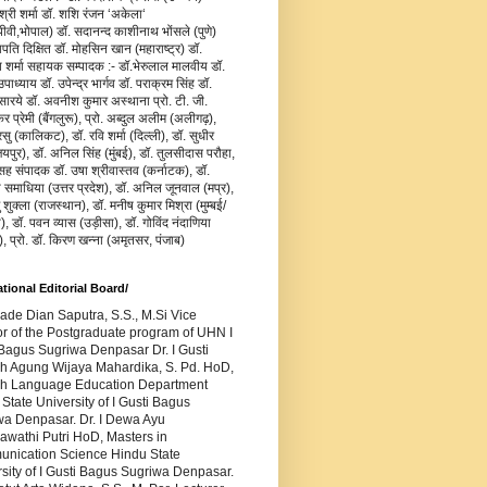
जश्री शर्मा डॉ. शशि रंजन ‘अकेला‘
वी,भोपाल) डॉ. सदानन्द काशीनाथ भोंसले (पुणे)
ापति दिक्षित डॉ. मोहसिन खान (महाराष्ट्र) डॉ.
य शर्मा सहायक सम्पादक :- डॉ.भेरुलाल मालवीय डॉ.
ाध्याय डॉ. उपेन्द्र भार्गव डॉ. पराक्रम सिंह डॉ.
सारये डॉ. अवनीश कुमार अस्थाना प्रो. टी. जी.
र प्रेमी (बैंगलुरू), प्रो. अब्दुल अलीम (अलीगढ़),
रसु (कालिकट), डॉ. रवि शर्मा (दिल्ली), डॉ. सुधीर
यपुर), डॉ. अनिल सिंह (मुंबई), डॉ. तुलसीदास परौहा,
सह संपादक डॉ. उषा श्रीवास्तव (कर्नाटक), डॉ.
ा समाधिया (उत्तर प्रदेश), डॉ. अनिल जूनवाल (मप्र),
ु शुक्ला (राजस्थान), डॉ. मनीष कुमार मिश्रा (मुम्बई/
), डॉ. पवन व्यास (उड़ीसा), डॉ. गोविंद नंदाणिया
), प्रो. डॉ. किरण खन्ना (अमृतसर, पंजाब)
ational Editorial Board/
Made Dian Saputra, S.S., M.Si Vice
or of the Postgraduate program of UHN I
Bagus Sugriwa Denpasar Dr. I Gusti
h Agung Wijaya Mahardika, S. Pd. HoD,
sh Language Education Department
State University of I Gusti Bagus
wa Denpasar. Dr. I Dewa Ayu
awathi Putri HoD, Masters in
nication Science Hindu State
sity of I Gusti Bagus Sugriwa Denpasar.