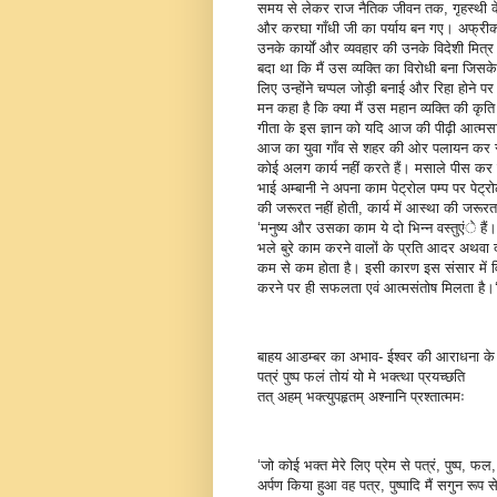
समय से लेकर राज नैतिक जीवन तक, गृहस्थी के का
और करघा गाँधी जी का पर्याय बन गए। अफ्रीका 
उनके कार्याें और व्यवहार की उनके विदेशी मित्र 
बदा था कि मैं उस व्यक्ति का विरोधी बना जिसके प
लिए उन्होंने चप्पल जोड़ी बनाई और रिहा होने पर म
मन कहा है कि क्या मैं उस महान व्यक्ति की कृति 
गीता के इस ज्ञान को यदि आज की पीढ़ी आत्मसात
आज का युवा गाँव से शहर की ओर पलायन कर रहा 
कोई अलग कार्य नहीं करते हैं। मसाले पीस कर क
भाई अम्बानी ने अपना काम पेट्रोल पम्प पर पे
की जरूरत नहीं होती, कार्य में आस्था की जरूरत 
‘मनुष्य और उसका काम ये दो भिन्न वस्तुएंे है
भले बुरे काम करने वालों के प्रति आदर अथव
कम से कम होता है। इसी कारण इस संसार में विष
करने पर ही सफलता एवं आत्मसंतोष मिलता है।
बाहय आडम्बर का अभाव- ईश्वर की आराधना के ल
पत्रं पुष्प फलं तोयं यो मे भक्त्था प्रयच्छति
तत् अहम् भक्त्युपहृतम् अश्नानि प्रश्तात्ममः
‘जो कोई भक्त मेरे लिए प्रेम से पत्रं, पुष्प, फल
अर्पण किया हुआ वह पत्र, पुष्पादि मैं सगुन रूप स