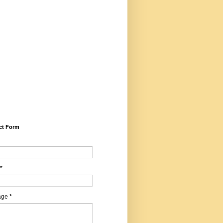
5281/zenodo.14599030 (Peer
iewed, Refereed, Indexed,
idisciplinary, Bilingual, High
ct Factor, ISSN, RNI,
E), Email -
harwartajournal@gmail.com,
sapp/calling: +91
547427, Editor - Dr. Mohan
agi, Chief Editor - Dr.
ilendrakumar Sharma
ct Form
*
age
*