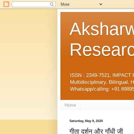
Aksharw
Researc
ISSN : 2349-7521, IMPACT F
Multidisciplinary, Bilingua
Whatsapp/calling: +91 89895
Home
Saturday, May 9, 2020
गीता दर्शन और गाँधी जी