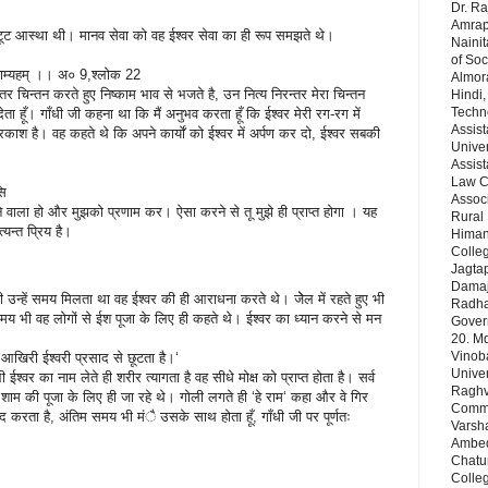
Dr. Ra
Amrapa
 अटूट आस्था थी। मानव सेवा को वह ईश्वर सेवा का ही रूप समझते थे।
Nainit
of Soc
म्यहम् ।। अ० 9,श्लोक 22
Almor
तर चिन्तन करते हुए निष्काम भाव से भजते है, उन नित्य निरन्तर मेरा चिन्तन
Hindi,
Techn
कर देता हूँ। गाँधी जी कहना था कि मैं अनुभव करता हूँ कि ईश्वर मेरी रग-रग में
Assist
रकाश है। वह कहते थे कि अपने कार्याें को ईश्वर में अर्पण कर दो, ईश्वर सबकी
Univer
Assist
Law Co
सि
Assoc
ने वाला हो और मुझको प्रणाम कर। ऐसा करने से तू मुझे ही प्राप्त होगा । यह
Rural 
त्यन्त प्रिय है।
Himans
Colleg
Jagta
Damaj
भी उन्हें समय मिलता था वह ईश्वर की ही आराधना करते थे। जेेल में रहते हुए भी
Radha 
 समय भी वह लोगों से ईश पूजा के लिए ही कहते थे। ईश्वर का ध्यान करने से मन
Gover
20. Md
Vinob
 आखिरी ईश्वरी प्रसाद से छूटता है।‘
Unive
ी ईश्वर का नाम लेते ही शरीर त्यागता है वह सीधे मोक्ष को प्राप्त होता है। सर्व
Raghve
 शाम की पूजा के लिए ही जा रहे थे। गोली लगते ही ‘हे राम‘ कहा और वे गिर
Comm& 
 करता है, अंतिम समय भी मंै उसके साथ होता हूँ, गाँधी जी पर पूर्णतः
Varsha
Ambedk
Chatu
Colleg