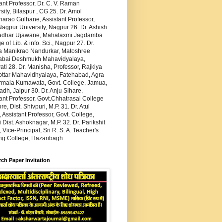
ant Professor, Dr. C. V. Raman
sity, Bilaspur , CG 25. Dr. Amol
arao Gulhane, Assistant Professor,
agpur University, Nagpur 26. Dr. Ashish
dhar Ujawane, Mahalaxmi Jagdamba
e of Lib. & info. Sci., Nagpur 27. Dr.
 Manikrao Nandurkar, Matoshree
abai Deshmukh Mahavidyalaya,
ti 28. Dr. Manisha, Professor, Rajkiya
ottar Mahavidhyalaya, Fatehabad, Agra
irmala Kumawata, Govt. College, Jamua,
h, Jaipur 30. Dr. Anju Sihare,
ant Professor, Govt.Chhatrasal College
re, Dist. Shivpuri, M.P. 31. Dr. Atul
 Assistant Professor, Govt. College,
 Dist. Ashoknagar, M.P. 32. Dr. Parikshit
 Vice-Principal, Sri R. S. A. Teacher's
ing College, Hazaribagh
ch Paper Invitation