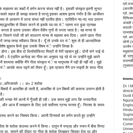
प्रो.रा
माहात्म्य का शब्दों में वर्णन करना संभव नहीं है। इसकी संस्कृत इतनी सुन्दर
(आरजीपी
प्रो. उम
य उसको सहज ही समझ सकता है परन्तु इसका आशय इतना गंभीर है कि आजीवन
दिग्विज
 रूप से आचरण में लाना संभव नहीं प्रतीत होता। प्रतिदिन नए-नए भाव उत्पन्न
अंजली उप
श्रद्धाभक्ति से विचार करने से इसके पद-पद मंे रहस्य भरा हुआ प्रत्यक्ष
रूपाली 
न करता है उतना उसका जीवन दैवीय गुणों से भरता जाता है। वह मानव से
प्रभाशंक
 था जिसने गांधी जी को साधारण मानव से महात्मा बना दिया। अपने ऊपर गीता
प्रो. आ
 में जगह-जगह स्वीकार किया है। यूँ तो उनके घर मंे शुरू से ही आध्यात्मिक
सोनी (ज
विशेष झुकाव कैसे हुआ उसके विषय मंे उन्होंने लिखा है-
उज्जैन 
गा। इस बीच दो थियाॅसोफिस्ट मित्रों से मेरी पहचान हुई। दोनों सगे भाई थे
मधुकांत
डॉ. प्रण
की। वे एडविन आर्नल्ड का गीता का अनुवाद पढ़ रहे थे पर उन्होंने मुझे अपने
वाराणसी
ं शरमाया क्योंकि मैंने गीता संस्कृत मंे या मातृभाषा में पढी ही नहीं थी। मुझे
(गुजरात
र मंै आपके साथ पढ़ने को तैयार हूँ। इस प्रकार मैंने उन भाइयों के साथ गीता
 ।
Intern
,अभिजायते ।। अ० 2 श्लोक
Dr. I 
 विषयों में आसक्ति हो जाती है, आसक्ति से उन विषयों की कामना उत्पन्न होती है
direct
 है।
Gusti 
ी भनक मेरे कानों में गूँजती ही रही। उस समय मुझे लगा कि भग्वदगीता
Ngura
ई, और आज मैं तत्वज्ञान के लिए उसे सर्वोत्तम ग्रन्थ मानता हूँ। निराशा के समय
Engli
Hindu 
Sugri
्थ करने का निश्चय किया। अपनी दिनचर्या का वर्णन करते हुए उन्होंने
Hendr
Commu
 के श्लोक कंठस्थ करने में किया। दातुन में पन्द्रह और स्नान में बीस मिनट
Univer
े करता था, सामने की दीवार पर गीता के श्लोक लिखकर चिपका देता था और