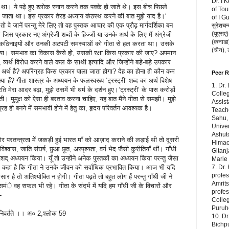
Dr. I 
ा। ये पढ़े हुए श्लोक स्नान करने तक पक्के हो जाते थे। इस बीच पिछले
of Tou
रा जाता था। इस प्रकार तेरह अध्याय कंठस्थ करने की बात मुझे याद है।‘
of I G
तो वे जानें परन्तु मेेरे लिए तो वह पुस्तक आचार की एक प्रौढ़ मार्गदर्शिका बन
सुरेशचन्
(यूएसए),
िस प्रकार नए अंग्रेजी शब्दों के हिज्जों या उनके अर्थ के लिए मैं अंग्रेजी
(कनाडा) 
ी कठिनाइयों और उनकी अटपटी समस्याओं को गीता से हल करता था। उसके
(चीन),
लिया। समभाव का विकास कैसे होे, उसकी रक्षा किस प्रकार की जाए? अपमान
 व्यर्थ विरोध करने वाले कल के साथी इत्यादि और जिन्होंने बडे़-बड़े उपकार
या अर्थ है? अपरिग्रह किस प्रकार पाला जाता होगा? देह का होना ही कौन कम
Peer 
क्या हैं? गीता शास्त्र के अध्ययन के फलस्वरूप ‘ट्रस्ट्री‘ शब्द का अर्थ विशेष
1. Dr.
ति मेरा आदर बढ़ा, मुझे उसमें भी धर्म के दर्शन हुए।‘ट्रस्ट्री‘ के पास करोड़ों
Colleg
ती। मुमुक्ष को ऐसा ही बरताव करना चाहिए, यह बात मैंने गीता से समझी। मुझे
Assist
 ही बनने में समभावी होने में हेतु का, हृदय परिवर्तन आवश्यक है।
Teache
Sahu,
Univer
Ashuto
क ओर परतन्त्रता मेें जकड़ी हुई भारत माँ को आज़ाद कराने की लड़ाई थी तो दूसरी
Himach
वास, जाति संघर्ष, छुआ छूत, अस्पृश्यता, वर्ग भेद जैसी कुरीतियाँ थीं। गाँधी
Gitanj
विशद् अध्ययन किया। यूँ तो उन्होंने अनेक पुस्तकों का अध्ययन किया परन्तु जैसा
Marie
7. Dr.
 में कहा है कि गीता ने उनके जीवन को सर्वाधिक प्रभावित किया। आज भी यदि
profes
र है तो अतिश्योक्ति न होगी। गीता पढ़ते तो बहुत लोग हैं परन्तु गाँधी जी ने
Amrits
मंे वह सफल भी रहे। गीता के संदर्भ में यदि हम गाँधी जी के विचारों और
profe
-
Colleg
Puruho
वर्तते ।। अ० 2,श्लोक 59
10. Dr
Bichp