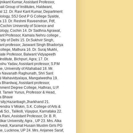
jnikant Kumar, Assistant Professor,
li Group of Institutes, Haldwani,
al 12. Dr. Ravi Kant Kumar, Department
iology, SSJ Govt P G College Syalde,
a 13. Dr. Reshmi Raveendran, Pdf,
 Cochin University of Science and
ology, Cochin 14. Dr Sadhna Agrawal,
ant Professor, Kamala Nehru college ,
sity of Delhi 15. Dr.Sukhvir Singh,
ant professor, Jaswant Singh Bhadoriya
llege, Mathura 16. Dr. Suraj Mukhi,
iate Professor, Balwant Vidyapeeth
Institute, Bichpuri, Agra; 17. Dr.
hu Yadav, Assistant professor, S.P.M
e, University of Allahabad 18. Mr.
p Navanath Raghunath, Shri Sant
i Mahavidyalaya, Mangalwedha 19.
Bhardwaj, Assistant professor,
nment Degree College, Hathras, U.P.
. Tanwir Yunus, Professor & Head,
a Bhave
rsity,Hazaribagh,Jharkhand 21.
ndra V Miskin, S.K. College of Arts &
Sci., Talikoti, Vijaypur, Karnataka 22.
 Rani, Assistant Professor, Dr. B. R.
ar University, Agra , UP 23. Mrs. Alka
rvedi, Karamat Husain Muslim Girls PG
e, Lucknow, UP 24. Mrs. Anjanee Saraf,