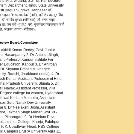
Ketut Arta Widana, S.S., M. Par. Lecturer
rism Department,Hindu State University
usti Bagus Sugriwa Denpasar. डॉ.
द्र शुक्ल ‘शरद आलोक’ (नार्वे), श्री शेर बहादुर सिंह
 डॉ. रामदेव धुरंधर (मॉरीशस), डॉ. स्नेह ठाकुर
डॉ. जय वर्मा (यू.के.), प्रो. गुणशेखर गंगाप्रसाद शर्मा
 डॉ. अलका धनपत (मॉरीशस),
Review Board/Committee
 Lakkidi Komar Reddy, Govt. Junior
e, Hasanparthy 2. Dr. Ambika Singh,
ant Professor,Kanpur Institute For
r Education, Kanpur 3. Dr. Anirban
 Dr. Shyama Prasad Mukherjee
sity, Ranchi, Jharkhand (India). 4. Dr.
sh Kumar, Assistant Professor of Hindi,
al Pradesh University, Shimla 5. Dr.
ali Nayak, Assistant Professor, villa
 Degree college for women, Hyderabad
 Kewal Krishan Malhotra, Associate
sor, Guru Nanak Dev University,
ar 8. Dr Neelakshi Joshi, Assistant
ssor, Laxman Singh Mahar Govt. PG
e, Pithoragarh 9. Dr Neelam Devi,
ttam Inter College, Khurja, Fatehpur
. P. K. Upadhyay, Head, RBS College
uri Campus DrBRA University Agra 11.