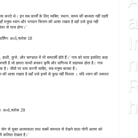
A
a
्वास करते थे। इन सब कार्याें के लिए व्यक्ति, स्थान, समय की बाध्यता नहीं रहती
ं जहाँ मनुष्य ध्यान और भगवान चिन्तन की आशा रखता है वहाँ उसे कुछ नहीं
तर से पाना होगा।‘
I
शिनः अ०5,श्लोक 18
n
ौ, हाथी, कुत्ते, और चाण्डाल में भी समदर्शी होते हैं।‘ गाय को माता इसलिए कहा
े़ जनती है जो हमारा साथी बनकर कृषि और वाणिज्य में सहायक होता है। गाय
 है। जीवों पर दया करनी चाहिए, सब मनुष्य बराबर हैं।
न्तन की आशा रखता है वहाँ उसे इनमें से कुछ नहीं मिलता । यदि ध्यान की जरूरत
R
h
नः अ०6,श्लोक 29
ISS
रूप योग से युक्त आत्मावाला तथा सबमें समभाव से देखने वाला योगी आत्मा को
FAC
ा में कल्पित देखता है।‘