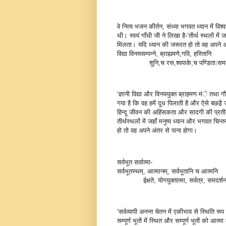
वे नित्य भजन कीर्तन, संध्या भगवत ध्यान में विश
थी। स्वयं गाँधी जी ने लिखा है-‘तीर्थ स्थलों मे
मिलता। यदि ध्यान की जरूरत हो तो वह अपने अं
विद्या विनयसम्पन्ने, ब्राह्यमणे,गवि, हस्तिानि
शुनि,च रस,श्वपाके,च पण्डिताःसमदर्
‘ज्ञानी विद्या और विनययुक्त ब्राहमण मंे तथा ग
गया है कि वह हमें दूध पिलाती है और ऐसे बछडे
हिन्दू जीवन की अहिंसकता और सादगी की प्रतीक
तीर्थस्थलों में जहाँ मनुष्य ध्यान और भगवत चि
हो तो वह अपने अंतर से पाना होगा।
सर्वभूत सर्वात्मा-
सर्वभूतस्थम्, आत्मानम्, सर्वभूतानि च आत्मनि
ईक्षते, योगयुक्तात्मा, सर्वत्र, समदर्श
‘सर्वव्यापी अनन्त चेतन में एकीभाव से स्थिति 
सम्पूर्ण भूतों में स्थित और सम्पूर्ण भूतों को आत्म