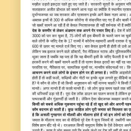
मख़ौल उड़ाते इकट्ठा रहते हुए पाए जाते हैं। सरकारी सूत्रों के अनुसार मस्ज
सलाहकार अजीत डोभाल को सामने आना पड़ा था क्योंकि ये स्थानीय प्रशासन 
दुर्भाग्यजनक था जब सरकार और प्रशासन इनके आगे बेबस नज़र आया। और
अबतक इनमें से 300 से अधिक कोरोना से संक्रमित पाए गए हैं और बाकी मे
जो खबरें सामने आ रही हैं वो केवल निराशाजनक ही नहीं शर्मनाक भी हैं क्यो
देश के कश्मीर से लेकर
अंडमान तक अपने पैर पसार लिए हैं।
देश में 
3000 को पार कर चुका है, 75 लोगों की इस बीमारी के चलते जान जा च
वाले लोगों के जरिए देश के 17 राज्यों में कोरोना महामारी अपनी दस्तक दे च
600 से ऊपर नए मामले दर्ज किए गए। बात केवल इतनी ही होती तो उसे अज
लेकिन जब इलाज करने वाले डॉक्टरों, पैरा मेडिकल स्टाफ और पुलिसकर्मियो
थूका जाता है जबकि यह पता हो कि यह बीमारी इसी के जरिए फैलती है या 
हरकतें करने की खबरें सामने आती हैं तो प्रश्न केवल इरादों का नहीं रह
परवरिश पर, नैतिकता पर, सामाजिक मूल्यों पर, मानवीय संवेदनाओं पर। किं
आचरण
करने वाले लोगों के
इंसान होने पर ही
लगता है।
क्योंकि आइसोलेशन
होती हैं तो कहीं फलों, सब्ज़ियों और नोटों पर इनके थूक लगाते हुए वीडियो व
है? ये कौन से लोग हैं जो किसी अनुशासन को नहीं मानना चाहते? ये किस
मानते। अगर मानते हैं तो फतवे मानते हैं। जो लोग कुछ समय पहले तक स
की धज्जियाँ उड़ा रहे हैं। पूरा देश लॉक डाउन का पालन करता है लेकिन इ
पत्थरबाजी और गुंडागर्दी हो जाती है। लेकिन ऐसा खेदजनक व्यवहार करते वक
किसी को सबसे अधिक नुकसान पहुंचा रहे हैं तो खुद को और
अपनी पहचा
कौम बदनाम हो जाती है।
कुछ जाहिल लोग पूरी जमात को जिल्लत का एह
है कि असली गुनहगार वो मौलवी और मौलाना होते हैं जो इन लोगों
को ऐसी
जमात के मौलाना साद का वो वीडियो पूरे देश ने सुना जिसमें वो तब्लीगी जम
विशेष ज्ञान बाँट रहे थे। दरअसल किसी समुदाय विशेष के ऐसे ठेकेदार अप
उठाते हैं। काश ये लोग समझ पाते कि इनके कंधो पर देश की नहीं तो कम 