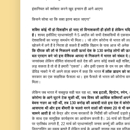
इंसानियत को शर्मशार करने खुद इन्सान ही आगे आएगा
किसने सोचा था कि वक्त इतना बदल जाएगा”
शक्ति
कोई भी हो दिशाहीन हो जाए
तो विनाशकारी ही होती है लेकिन यद
है।
शायद इसीलिए प्रधानमंत्री ने 5 अप्रैल को सभी देशवासियों से एकसा
देशवासियों का भरपूर समर्थन भी मिला।। जो लोग कोरोना से भारत की लड़ाई
खोजने में लगे हैं वे निराश हो सकते हैं क्योंकि विज्ञान के पास आज भी अनेक प्र
कि
दीपक की लौ से निकलने वाली ऊर्जा देश के
130
करोड़
लोगों की ऊ
बल प्रदान करे
जो
इस वैश्विक आपदा से निकलने में भारत को संबल दे
जनसंख्या लेकिन सीमित संसाधनों वाले देश की अगर कोई सबसे बड़ी शक्ति,
लड़ सकता है तो वो है हमारी "एकता"। और इसी एकता के दम पर हम जीत भी र
डेविड नाबरो ने भी अपने ताज़ा बयान में कहा कि भारत
में लॉक डाउन को जल
सरकार का एक साहसिक फैसला था। इस फैसले से भारत को कोरोना वाय
मिला।
लेकिन जब भारत में सबकुछ सही चल रहा था,
जब
इटली
,
ब्रिटेन
,
स्पेन
,
कोरोना के आगे घुटने टेक चुकी थीं
,
जब विश्व की आर्थिक शक्तियाँ
अपने
बेबस नज़र आ रही थीं
,
तब
130
करोड़ की आबादी वाले इस देश में कोरोन
आसपास थी और इस बीमारी के चलते मरने वालों की संख्या
20
से भी
क
सामने आती है
जो केंद्र और राज्य सरकारों के निर्देशों की धज्जियाँ उड़ाते ह
के साथ एक सामूहिक कार्यक्रम का आयोजन करती है। 16 मार्च को दिल्ली के 
पर प्रतिबंध लगाते हैं, 22 मार्च को प्रधानमंत्री जनता कर्फ्यू की अपील
डिस्टनसिंग का महत्व बताते हैं लेकिन मार्च के आखरी सप्ताह तक इस मस्ज