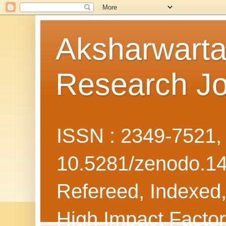
Aksharwarta 
Research Jo
ISSN : 2349-7521
10.5281/zenodo.1
Refereed, Indexed, 
High Impact Facto