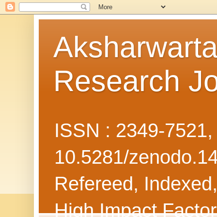
Aksharwarta 
Research Jo
ISSN : 2349-7521
10.5281/zenodo.1
Refereed, Indexed, 
High Impact Facto