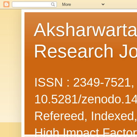
Aksharwarta 
Research Jo
ISSN : 2349-7521
10.5281/zenodo.1
Refereed, Indexed, 
High Impact Facto