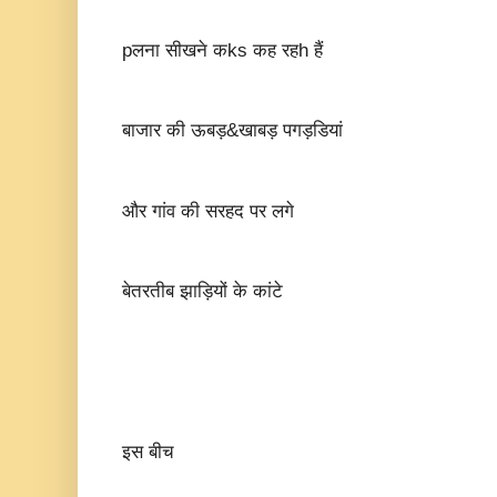
pलना सीखने कks कह रहh हैं
बाजार की ऊबड़&खाबड़ पगड़डियां
और गांव की सरहद पर लगे
बेतरतीब झाड़ियों के कांटे
इस बीच