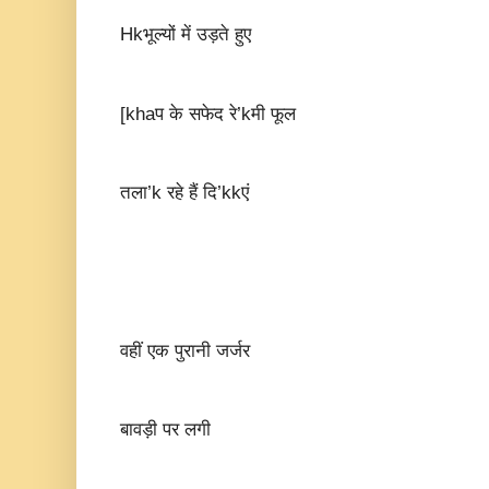
Hkभूल्यों में उड़ते हुए
[khaप के सफेद रे’kमी फूल
तला’k रहे हैं दि’kkएं
वहीं एक पुरानी जर्जर
बावड़ी पर लगी