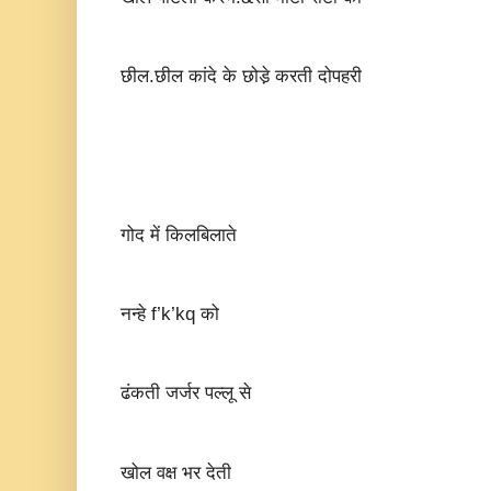
छील.छील कांदे के छोडे़ करती दोपहरी
गोद में किलबिलाते
नन्हे f’k’kq को
ढंकती जर्जर पल्लू से
खोल वक्ष भर देती