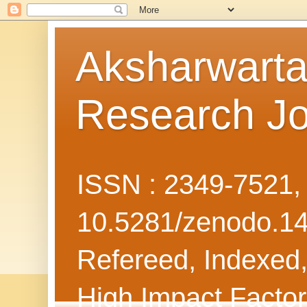
Aksharwarta 
Research Jo
ISSN : 2349-7521
10.5281/zenodo.1
Refereed, Indexed, 
High Impact Facto