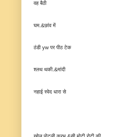
वह बैठी
घम.&छांव में
ठंडी yw पर पीठ टेक
श्लथ थकी.&मांदी
नहाई स्वेद धारा से
खोल पोटली करभ.&सी मोटी रोटी की