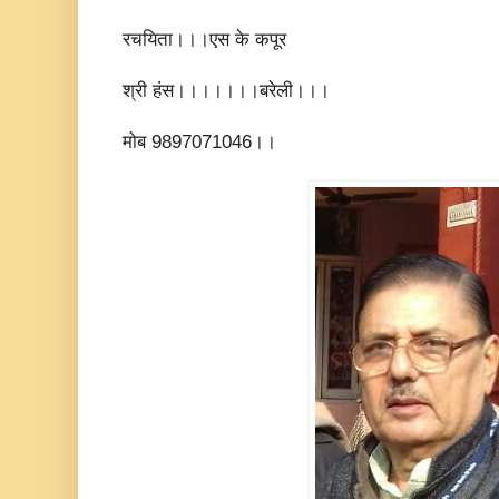
रचयिता।।।एस के कपूर
श्री हंस।।।।।।।बरेली।।।
मोब 9897071046।।