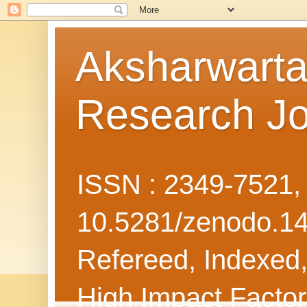
Aksharwarta 
Research Jo
ISSN : 2349-7521
10.5281/zenodo.1
Refereed, Indexed, 
High Impact Facto