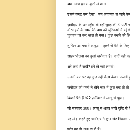
बाबा आज हमारा कुर्ता ले आना।
उसने पलट कर देखा। मन अचानक से जाने कैसा 
ज़मींदार के घर पहुँचा तो वहाँ सुबह की टी पार्
दो भाइयों के साथ बैठे चाय की चुस्कियां ले रह
चुपचाप जा कर खड़ा हो गया। कुछ कहने की हि
तू फिर आ गया रे ललुआ। इतने से पैसे के लिए
साहब भोलवा का कुर्ता खरीदना है। सर्दी बड़ी प
अरे कहाँ है सर्दी? हमें तो नही लगती।
उनकी बात पर वह कुछ नही बोला केवल जलती 
ज़मींदार की पत्नी ने धीमे स्वर में कुछ कह तो 
कितने पैसे हैं तेरे? ज़मींदार ने लालू से पूछा।
जी सरकार 300। लालू ने आशा भारी दृष्टि से द
यह ले। कहते हुए जमींदार ने कुछ नोट निका
परंतु यह तो 200 रु ही हैं।