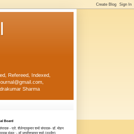
l
d, Refereed, Indexed,
ajournal@gmail.com,
lendrakumar Sharma
ial Board
ंपादक - प्रो. शैलेन्द्रकुमार शर्मा संपादक- डॉ. मोहन
संपादक मंडल :- डॉ.जगदीशचन्द्र शर्मा (उज्जैन)