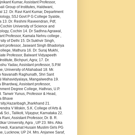
jnikant Kumar, Assistant Professor,
li Group of Institutes, Haldwani,
al 12. Dr. Ravi Kant Kumar, Department
iology, SSJ Govt P G College Syalde,
a 13. Dr. Reshmi Raveendran, Pdf,
 Cochin University of Science and
ology, Cochin 14. Dr Sadhna Agrawal,
ant Professor, Kamala Nehru college ,
sity of Delhi 15. Dr.Sukhvir Singh,
ant professor, Jaswant Singh Bhadoriya
llege, Mathura 16. Dr. Suraj Mukhi,
iate Professor, Balwant Vidyapeeth
Institute, Bichpuri, Agra; 17. Dr.
hu Yadav, Assistant professor, S.P.M
e, University of Allahabad 18. Mr.
p Navanath Raghunath, Shri Sant
i Mahavidyalaya, Mangalwedha 19.
Bhardwaj, Assistant professor,
nment Degree College, Hathras, U.P.
. Tanwir Yunus, Professor & Head,
a Bhave
rsity,Hazaribagh,Jharkhand 21.
ndra V Miskin, S.K. College of Arts &
Sci., Talikoti, Vijaypur, Karnataka 22.
 Rani, Assistant Professor, Dr. B. R.
ar University, Agra , UP 23. Mrs. Alka
rvedi, Karamat Husain Muslim Girls PG
e, Lucknow, UP 24. Mrs. Anjanee Saraf,