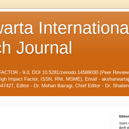
arta Internationa
h Journal
ACTOR - 9.0, DOI 10.5281/zenodo.14599030 (Peer Reviewe
l, High Impact Factor, ISSN, RNI, MSME), Email - aksharwart
47427, Editor - Dr. Mohan Bairagi, Chief Editor - Dr. Shai
Editor
प्रधान स
बैरागी 