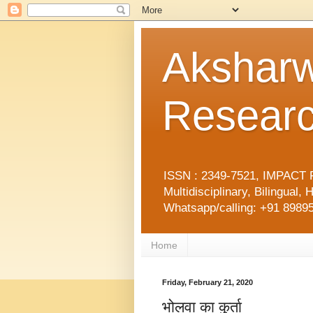
Aksharw
Researc
ISSN : 2349-7521, IMPACT F
Multidisciplinary, Bilingua
Whatsapp/calling: +91 89895
Home
Friday, February 21, 2020
भोलवा का कुर्ता