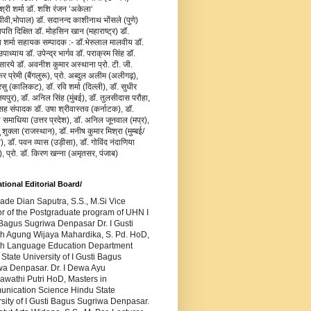
जश्री शर्मा डॉ. शशि रंजन ‘अकेला‘
वी,भोपाल) डॉ. सदानन्द काशीनाथ भोंसले (पुणे)
ापति दिक्षित डॉ. मोहसिन खान (महाराष्ट्र) डॉ.
य शर्मा सहायक सम्पादक :- डॉ.भेरुलाल मालवीय डॉ.
ाध्याय डॉ. उपेन्द्र भार्गव डॉ. पराक्रम सिंह डॉ.
सारये डॉ. अवनीश कुमार अस्थाना प्रो. टी. जी.
र प्रेमी (बैंगलुरू), प्रो. अब्दुल अलीम (अलीगढ़),
रसु (कालिकट), डॉ. रवि शर्मा (दिल्ली), डॉ. सुधीर
यपुर), डॉ. अनिल सिंह (मुंबई), डॉ. तुलसीदास परौहा,
सह संपादक डॉ. उषा श्रीवास्तव (कर्नाटक), डॉ.
ा समाधिया (उत्तर प्रदेश), डॉ. अनिल जूनवाल (मप्र),
ु शुक्ला (राजस्थान), डॉ. मनीष कुमार मिश्रा (मुम्बई/
), डॉ. पवन व्यास (उड़ीसा), डॉ. गोविंद नंदाणिया
), प्रो. डॉ. किरण खन्ना (अमृतसर, पंजाब)
ational Editorial Board/
Made Dian Saputra, S.S., M.Si Vice
or of the Postgraduate program of UHN I
Bagus Sugriwa Denpasar Dr. I Gusti
h Agung Wijaya Mahardika, S. Pd. HoD,
sh Language Education Department
State University of I Gusti Bagus
wa Denpasar. Dr. I Dewa Ayu
awathi Putri HoD, Masters in
nication Science Hindu State
sity of I Gusti Bagus Sugriwa Denpasar.