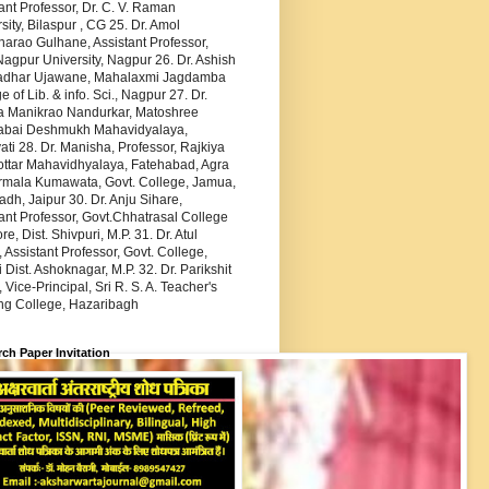
ant Professor, Dr. C. V. Raman
sity, Bilaspur , CG 25. Dr. Amol
arao Gulhane, Assistant Professor,
agpur University, Nagpur 26. Dr. Ashish
dhar Ujawane, Mahalaxmi Jagdamba
e of Lib. & info. Sci., Nagpur 27. Dr.
 Manikrao Nandurkar, Matoshree
abai Deshmukh Mahavidyalaya,
ti 28. Dr. Manisha, Professor, Rajkiya
ottar Mahavidhyalaya, Fatehabad, Agra
irmala Kumawata, Govt. College, Jamua,
h, Jaipur 30. Dr. Anju Sihare,
ant Professor, Govt.Chhatrasal College
re, Dist. Shivpuri, M.P. 31. Dr. Atul
 Assistant Professor, Govt. College,
 Dist. Ashoknagar, M.P. 32. Dr. Parikshit
 Vice-Principal, Sri R. S. A. Teacher's
ing College, Hazaribagh
ch Paper Invitation