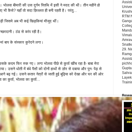
Assist
 भोलवा बीमारी की उस दुर्गम स्तिथि में इसी ने मदद की थी। तीन महीने हो
Univer
भी कैसे? यहाँ तो सदा क़िल्लत ही बनी रहती है। परंतु...
Krushn
RTM N
र पड़ी जिसमे अब भी कई खिड़कियां मौजूद थीं।
Ganga
Colleg
Manda
च्छरदानी। ठंड से कांप रही है।
Vimal
Amrava
ं बाप के संस्कार कुरेदने लगा।
Snatk
29. N
Ramgad
Assist
सके कदम फिर रुक गए। लगा भोलवा पीछे से कुर्ता खींच रहा है- बाबा मेरा
pichho
Gupta,
। उसने धोती में बंधे पैसों को दोनों हाथों से ज़ोर से दबाया और पुनः पेड़ से
Sahrai
आगे बढ़ गई। उसने कतार नेत्रों से जाती हुई बुढ़िया को देखा और घर की ओर
Layek,
का कुर्ता, भोलवा का कुर्ता...
Train
Resear