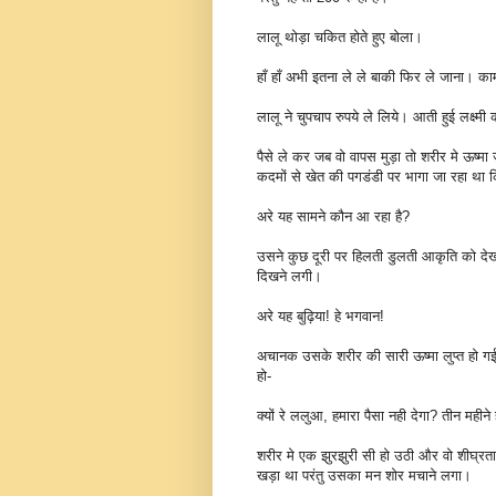
लालू थोड़ा चकित होते हुए बोला।
हाँ हाँ अभी इतना ले ले बाकी फिर ले जाना। का
लालू ने चुपचाप रुपये ले लिये। आती हुई लक्ष्म
पैसे ले कर जब वो वापस मुड़ा तो शरीर मे ऊष्म
कदमों से खेत की पगडंडी पर भागा जा रहा थ
अरे यह सामने कौन आ रहा है?
उसने कुछ दूरी पर हिलती डुलती आकृति को देख
दिखने लगी।
अरे यह बुढ़िया! हे भगवान!
अचानक उसके शरीर की सारी ऊष्मा लुप्त हो ग
हो-
क्यों रे ललुआ, हमारा पैसा नही देगा? तीन महीन
शरीर मे एक झुरझुरी सी हो उठी और वो शीघ्रता स
खड़ा था परंतु उसका मन शोर मचाने लगा।