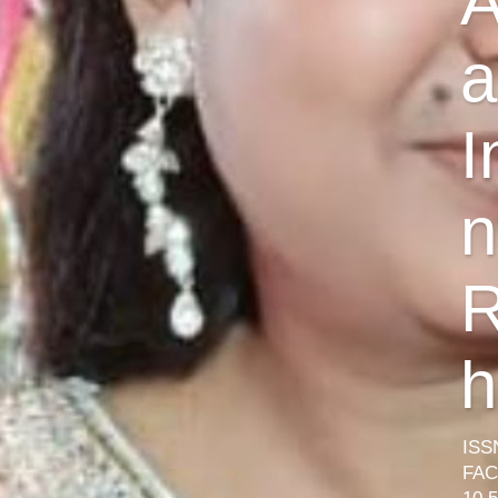
A
a
I
n
R
h
ISS
FAC