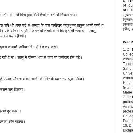
Dr. I 
of Tou
of I G
हो गया। वो बिना कुछ बोले तेज़ी से वहाँ से निकल गया।
सुरेशचन्
(यूएसए),
(कनाडा) 
टी चल रही थी।एक बड़े से अलाव के पास जमींदार चंद्रभूषण ठाकुर अपनी पत्नी व
(चीन),
े थें। एक ओर छोटी सी मेज़ पर दो तश्तरियों में बिस्कुट भी रखा था। लालू
म्मत न पड़ रही थी।
Peer 
 इतना तगादा! ज़मींदार ने उसे देखकर कहा।
1. Dr.
Colleg
ड़ रही है ना। लालू ने दीनता भाव से कहा तो ज़मींदार हँस पड़े।
Assist
Teache
Sahu,
Univer
Ashuto
हुई अलाव और चाय की प्याली की ओर देखकर सर झुका लिया।
Himach
Gitanj
तो उसने सर हिलाया।
Marie
7. Dr.
profes
Amrits
ेखते हुए कहा ।
profe
Colleg
Puruho
ल उसकी ओर बढ़ाया।
10. Dr
Bichp