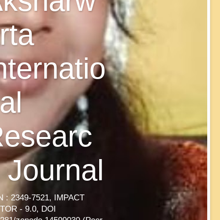
ksharw
rta
nternatio
al
esearc
 Journal
N : 2349-7521, IMPACT
TOR - 9.0, DOI