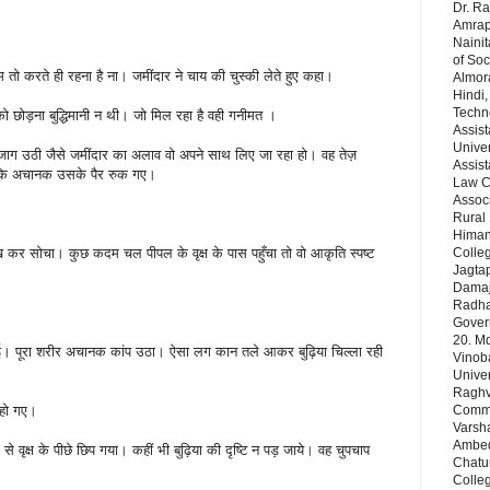
Dr. Ra
Amrapa
Nainit
of Soc
म तो करते ही रहना है ना। जमींदार ने चाय की चुस्की लेते हुए कहा।
Almor
Hindi,
Techn
ी को छोड़ना बुद्धिमानी न थी। जो मिल रहा है वही गनीमत ।
Assist
Univer
ा जाग उठी जैसे जमींदार का अलाव वो अपने साथ लिए जा रहा हो। वह तेज़
Assist
ा कि अचानक उसके पैर रुक गए।
Law Co
Assoc
Rural 
Himans
 कर सोचा। कुछ कदम चल पीपल के वृक्ष के पास पहुँचा तो वो आकृति स्पष्ट
Colleg
Jagta
Damaj
Radha 
Gover
20. Md
ई। पूरा शरीर अचानक कांप उठा। ऐसा लग कान तले आकर बुढ़िया चिल्ला रही
Vinob
Unive
Raghve
े हो गए।
Comm& 
Varsha
Ambedk
े वृक्ष के पीछे छिप गया। कहीं भी बुढ़िया की दृष्टि न पड़ जाये। वह चुपचाप
Chatu
Colleg