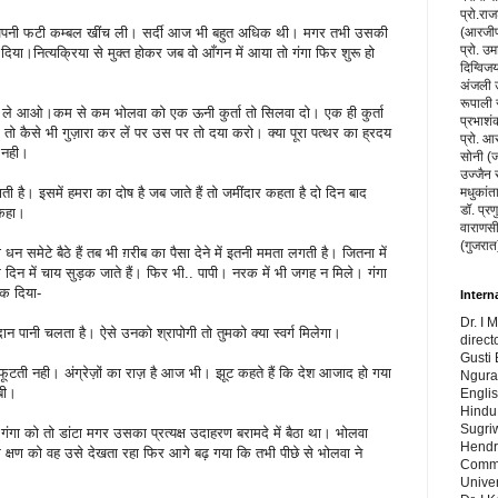
प्रो.रा
नी फटी कम्बल खींच ली। सर्दी आज भी बहुत अधिक थी। मगर तभी उसकी
(आरजीपी
प्रो. उम
दिया।नित्यक्रिया से मुक्त होकर जब वो आँगन में आया तो गंगा फिर शुरू हो
दिग्विज
अंजली उप
रूपाली 
 ले आओ।कम से कम भोलवा को एक ऊनी कुर्ता तो सिलवा दो। एक ही कुर्ता
प्रभाशंक
म तो कैसे भी गुज़ारा कर लें पर उस पर तो दया करो। क्या पूरा पत्थर का ह्रदय
प्रो. आ
ा नही।
सोनी (ज
उज्जैन 
ी है। इसमें हमरा का दोष है जब जाते हैं तो जमींदार कहता है दो दिन बाद
मधुकांत
डॉ. प्रण
कहा।
वाराणसी
(गुजरात
न समेटे बैठे हैं तब भी ग़रीब का पैसा देने में इतनी ममता लगती है। जितना में
िन में चाय सुड़क जाते हैं। फिर भी.. पापी। नरक में भी जगह न मिले। गंगा
टोक दिया-
Intern
Dr. I 
दान पानी चलता है। ऐसे उनको श्रापोगी तो तुमको क्या स्वर्ग मिलेगा।
direct
Gusti 
ल फूटती नही। अंग्रेज़ों का राज़ है आज भी। झूट कहते हैं कि देश आजाद हो गया
Ngura
बी।
Engli
Hindu 
Sugri
गा को तो डांटा मगर उसका प्रत्यक्ष उदाहरण बरामदे में बैठा था। भोलवा
Hendr
क्षण को वह उसे देखता रहा फिर आगे बढ़ गया कि तभी पीछे से भोलवा ने
Commu
Univer