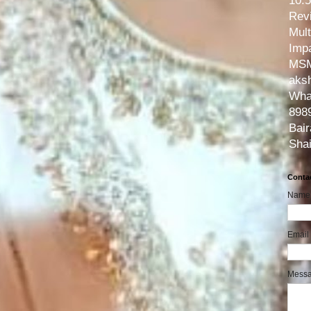
10.
Rev
Mult
Impa
MSM
aks
What
8989
Bair
Sha
Conta
Name
Email
Mess