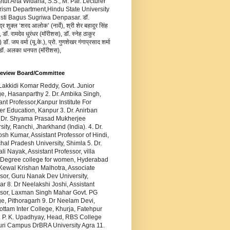
Ketut Arta Widana, S.S., M. Par. Lecturer
rism Department,Hindu State University
usti Bagus Sugriwa Denpasar. डॉ.
द्र शुक्ल ‘शरद आलोक’ (नार्वे), श्री शेर बहादुर सिंह
 डॉ. रामदेव धुरंधर (मॉरीशस), डॉ. स्नेह ठाकुर
डॉ. जय वर्मा (यू.के.), प्रो. गुणशेखर गंगाप्रसाद शर्मा
 डॉ. अलका धनपत (मॉरीशस),
Review Board/Committee
 Lakkidi Komar Reddy, Govt. Junior
e, Hasanparthy 2. Dr. Ambika Singh,
ant Professor,Kanpur Institute For
r Education, Kanpur 3. Dr. Anirban
 Dr. Shyama Prasad Mukherjee
sity, Ranchi, Jharkhand (India). 4. Dr.
sh Kumar, Assistant Professor of Hindi,
al Pradesh University, Shimla 5. Dr.
ali Nayak, Assistant Professor, villa
 Degree college for women, Hyderabad
 Kewal Krishan Malhotra, Associate
sor, Guru Nanak Dev University,
ar 8. Dr Neelakshi Joshi, Assistant
ssor, Laxman Singh Mahar Govt. PG
e, Pithoragarh 9. Dr Neelam Devi,
ttam Inter College, Khurja, Fatehpur
. P. K. Upadhyay, Head, RBS College
uri Campus DrBRA University Agra 11.