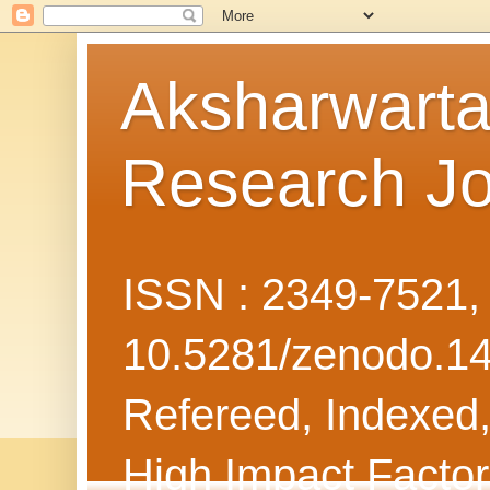
Aksharwarta 
Research Jo
ISSN : 2349-7521
10.5281/zenodo.1
Refereed, Indexed, 
High Impact Facto