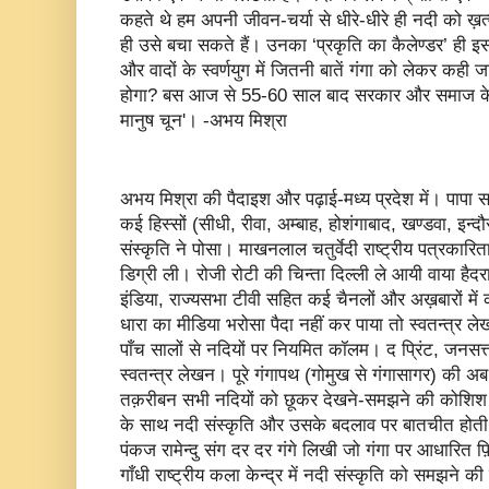
कहते थे हम अपनी जीवन-चर्या से धीरे-धीरे ही नदी को ख़त्म
ही उसे बचा सकते हैं। उनका ‘प्रकृति का कैलेण्डर’ ही
और वादों के स्वर्णयुग में जितनी बातें गंगा को लेकर कही जा
होगा? बस आज से 55-60 साल बाद सरकार और समाज के गं
मानुष चून'। -अभय मिश्रा
अभय मिश्रा की पैदाइश और पढ़ाई-मध्य प्रदेश में। पापा स
कई हिस्सों (सीधी, रीवा, अम्बाह, होशंगाबाद, खण्डवा, इन्
संस्कृति ने पोसा। माखनलाल चतुर्वेदी राष्ट्रीय पत्रकारिता
डिग्री ली। रोजी रोटी की चिन्ता दिल्ली ले आयी वाया ह
इंडिया, राज्यसभा टीवी सहित कई चैनलों और अख़बारों मे
धारा का मीडिया भरोसा पैदा नहीं कर पाया तो स्वतन्त्र ल
पाँच सालों से नदियों पर नियमित कॉलम। द प्रिंट, जनसत्
स्वतन्त्र लेखन। पूरे गंगापथ (गोमुख से गंगासागर) की 
तक़रीबन सभी नदियों को छूकर देखने-समझने की कोशिश अनव
के साथ नदी संस्कृति और उसके बदलाव पर बातचीत होती रह
पंकज रामेन्दु संग दर दर गंगे लिखी जो गंगा पर आधारित फ़ि
गाँधी राष्ट्रीय कला केन्द्र में नदी संस्कृति को समझने क