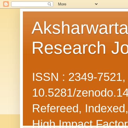
Aksharwarta 
Research Jo
ISSN : 2349-7521
10.5281/zenodo.1
Refereed, Indexed, 
High Impact Facto