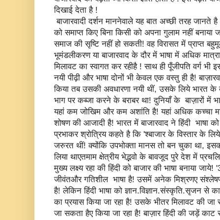
दिखाई देता है !
बाजारवादी दर्शन माननेवाले यह बात अच्छी तरह जानते है क
को समाप्त किए बिना किसी को अपना गुलाम नहीं बनाया 
समाज की सृष्टि नहीं हो सकती! वह विरासत में प्राप्त बहुमूल
भूमंडलीकरण या बाजारवाद के दौर में भाषा में अधिक मात्रा 
मिलावट का स्वागत कर रहीहै ! साथ ही पूँजीपति वर्ग भी 
नयी पीढ़ी और भाषा दोनों भी केवल एक वस्तु ही है! बाज़ारवा
किया तब उसकी अवधारणा नयी थीं, उसके लिये भारत के ब
भाग पर कब्जा करने के बराबर था! दुनियाँ के बाज़ारों में भा
यहां कम जोखिम और कम अशांति है! यहां अधिक कच्चा म
शोषण की आजादी है! भारत में बाजारवाद ने हिंदी भाषा को अ
प्रभाकर श्रोत्रिय कहते है कि 'श्बाजार के विस्तार के ल
जरुरत थीं! क्योंकि उपभोक्ता मानस तो बन चुका था, इस
लिया थाएतमाम क्षेत्रीय भेद्भवो के बावजूद पुरे देश में प्र
मुख्य लक्ष्य रहा की हिंदी को बाजार की भाषा बनाया जाय
जीवंतऔर गतिशील भाषा है! उसमें अनेक मिश्रणए संश्ले
है! लेकिन हिंदी भाषा को ज्ञान.विज्ञान.संस्कृति.सृजन से 
का प्रयास किया जा रहा है! उसके भीतर मिलावट की जा रही
जा सकता हैए किया जा रहा है! बाज़ार हिंदी की जड़ें काट र