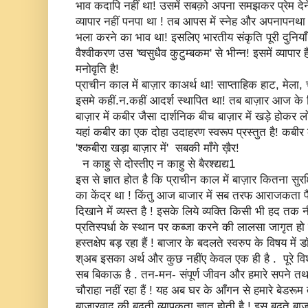
भाव कदापि नहीं था! उसमें सबक़ो अपना समझकर प्रेम देने 
व्यापार नहीं पनपा था ! तब आपस में स्नेह और अपनापनथा
भला करने का भाव था! इसलिए भारतीय संकृति पूरी दुनियाँ म
वैश्वीकरण उस 'ष्वसुधैव कुटुम्बकम' से भीन्न! इसमें व्यापा
मनोवृति है!
प्राचीन काल में बाज़ार काअर्थ था! साप्ताहिक हाट, मेला
इसमे कहीं.न.कहीं आदर्श स्थापित था! तब बाज़ार आज के 
बाज़ार में कबीर जैसा दार्शनिक बीच बाज़ार में खड़े होक
यहां कबीर का एक दोहा उदाहरण स्वरूप प्रस्तुत है! कबीर
'श्कबीरा खड़ा बाज़ार में' सबकी माँगे ख़ैर!
न काहु से दोस्तीए न काहु से बैरश्द्यद्य1
इस से ज्ञात होत है कि प्राचीन काल में बाज़ार कितना सुर
का केंद्र था ! किंतु आज बाजार में सब तरफ आराजकता फै
दिखाने में व्यस्त है ! इसके लिये व्यक्ति किसी भी हद तक न
प्रतिस्पर्धा के स्थान पर कब्जा करने की लालसा जागृत हो र
हस्तक्षेप बड़ रहा हैं ! बाजार के बदलते स्वरुप के विषय मे
श्अब इसका अर्थ और कुछ नहींए केवल एक ही है ‌. पूरे विश्
सब बिकाऊ है . तन-मन- संपूर्ण जीवन और हमारे सपने तथ
चौराहा नहीं रहा हैं ! यह अब घर के आँगन से हमारे बेडर
बाजारवाद की बढ़ती व्यापकता ज्ञात होती है ! इस बढ़ते बा